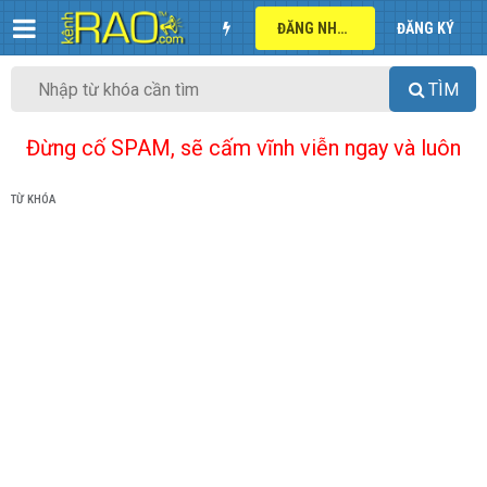
ĐĂNG NHẬP
ĐĂNG KÝ
TÌM
Đừng cố SPAM, sẽ cấm vĩnh viễn ngay và luôn
TỪ KHÓA