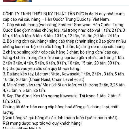
a
r
t
CÔNG TY TNHH THIẾT BỊ KỸ THUẬT TÂN ĐỨC là đại lý duy nhất cung
e
cấp cáp vải cẩu hàng – Hàn Quốc/ Trung Quốc tại Việt Nam.
r
1. Cáp vải cẩu hàng (websling) Eastern-Samwoo- Hàn Quốc- Trung
Quốc: Bao gồm nhiều chủng loại, tải trong như: cáp vải 1 tấn, 2 tấn, 3
tấn, 4 tấn, 5 tấn, 6 tấn, 8 tấn, 10 tấn, 12 tấn, 16 tấn ,20 tấn, 24 tấn.
2. Bộ sling xích cẩu hàng/ sling cáp thép (chain sling): Bao gồm nhiều
chủng loại như: bộ xích cẩu hàng 1 chân; bộ sling xích/ cáp cẩu hàng
2 chân; bộ sling xích/ cáp cẩu hàng 3 chân; bộ sling xích/ cáp cẩu
hàng 4 chân. Trong đó mỗi chủng loại bao gồm nhiều tải trọng 1 tấn,
2 tấn 3 tấn, 4 tấn, 5 tấn, 6 tấn, 8 tấn, 10 tấn, 15 tấn, 20 tấn, 30 tấn...
tuỳ thuộc vào yêu cầu của quý khách hàng.
3. Palăng kéo tay, Lắc tay : Nitto , Kawasaki: 1 tấn, 2 tấn , 3 tấn, 5 tấn,
10 tấn, 20 tấn (Chain Hoist, Chain Level Hoist)
4. Ma ní chốt vặn ren/ Ma ní chốt an toàn: có tải trọng 2 tấn, 3,25 tấn,
4,75 tấn, 9,5 tấn, 25 tấn.
5. Kẹp Tôn đứng, Kẹp tôn ngang Kawasaki: Tải trọng 1 tấn, 2 tấn, 3
tấn, 5 tấn.
Chúng tôi đảm bảo cung cấp hàng hoá đúng giá, chủng loại, chất
lượng.
(Giao hàng và gửi hàng đi các tỉnh thành toàn Quốc nhanh nhất) .
Rất mong được hợp tác với quý khách hàng !
Mọi chi tiết xin liên hệ: