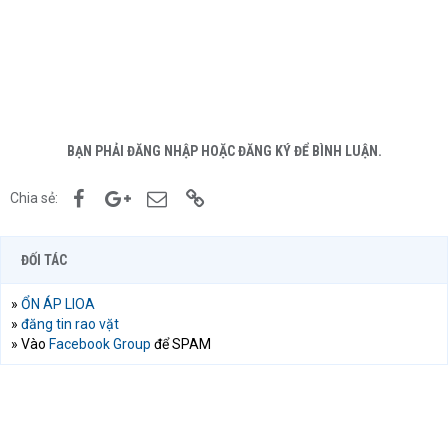
BẠN PHẢI ĐĂNG NHẬP HOẶC ĐĂNG KÝ ĐỂ BÌNH LUẬN.
Facebook
Google+
Email
Link
Chia sẻ:
ĐỐI TÁC
»
ỔN ÁP LIOA
»
đăng tin rao vặt
» Vào
Facebook Group
để SPAM