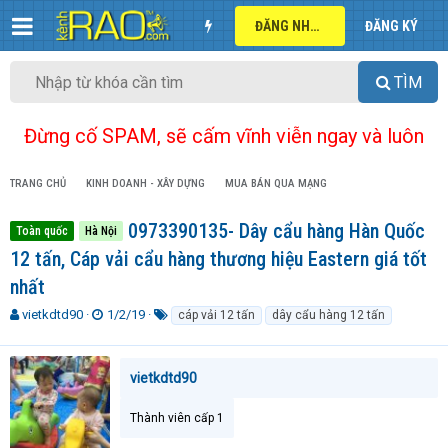
ĐĂNG NHẬP
ĐĂNG KÝ
TÌM
Đừng cố SPAM, sẽ cấm vĩnh viễn ngay và luôn
TRANG CHỦ
KINH DOANH - XÂY DỰNG
MUA BÁN QUA MẠNG
0973390135- Dây cẩu hàng Hàn Quốc
Toàn quốc
Hà Nội
12 tấn, Cáp vải cẩu hàng thương hiệu Eastern giá tốt
nhất
T
N
T
vietkdtd90
1/2/19
cáp vải 12 tấn
dây cẩu hàng 12 tấn
h
g
ừ
r
à
k
e
y
h
vietkdtd90
a
g
ó
d
ử
a
Thành viên cấp 1
s
i
t