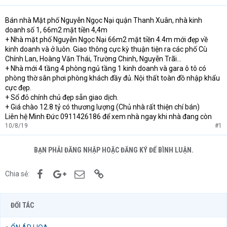
Bán nhà Mặt phố Nguyễn Ngọc Nại quận Thanh Xuân, nhà kinh
doanh số 1, 66m2 mặt tiền 4,4m
+ Nhà mặt phố Nguyễn Ngọc Nại 66m2 mặt tiền 4.4m mới đẹp về
kinh doanh và ở luôn. Giao thông cực kỳ thuận tiện ra các phố Cù
Chính Lan, Hoàng Văn Thái, Trường Chinh, Nguyễn Trãi…
+ Nhà mới 4 tầng 4 phòng ngủ tầng 1 kinh doanh và gara ô tô có
phòng thờ sân phơi phòng khách đầy đủ. Nội thất toàn đồ nhập khẩu
cực đẹp.
+ Sổ đỏ chính chủ đẹp sẵn giao dịch.
+ Giá chào 12.8 tỷ có thương lượng (Chủ nhà rất thiện chí bán)
Liên hệ Minh Đức 0911426186 để xem nhà ngay khi nhà đang còn
10/8/19
#1
BẠN PHẢI ĐĂNG NHẬP HOẶC ĐĂNG KÝ ĐỂ BÌNH LUẬN.
Facebook
Google+
Email
Link
Chia sẻ:
ĐỐI TÁC