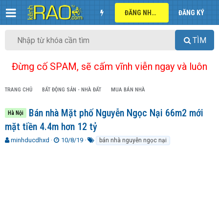
ĐĂNG NHẬP
ĐĂNG KÝ
TÌM
Đừng cố SPAM, sẽ cấm vĩnh viễn ngay và luôn
TRANG CHỦ
BẤT ĐỘNG SẢN - NHÀ ĐẤT
MUA BÁN NHÀ
Bán nhà Mặt phố Nguyễn Ngọc Nại 66m2 mới
Hà Nội
mặt tiền 4.4m hơn 12 tỷ
T
N
T
minhducdhxd
10/8/19
bán nhà nguyễn ngọc nại
h
g
ừ
r
à
k
e
y
h
a
g
ó
d
ử
a
s
i
t
a
r