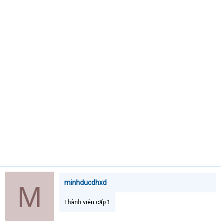
t
e
r
minhducdhxd
M
Thành viên cấp 1