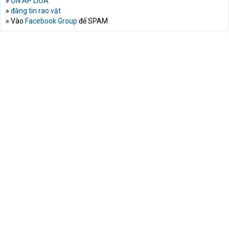
»
ỔN ÁP LIOA
»
đăng tin rao vặt
» Vào
Facebook Group
để SPAM