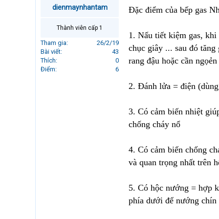
r
dienmaynhantam
Đặc điểm của bếp gas Nh
t
e
Thành viên cấp 1
r
1. Nấu tiết kiệm gas, khi
Tham gia
26/2/19
chục giây ... sau đó tăng 
Bài viết
43
rang đậu hoặc cần ngọẻn l
Thích
0
Điểm
6
2. Đánh lửa = điện (dùng 
3. Có cảm biến nhiệt giúp
chống cháy nổ
4. Có cảm biến chống chá
và quan trọng nhất trên h
5. Có hộc nướng = hợp k
phía dưới để nướng chín t