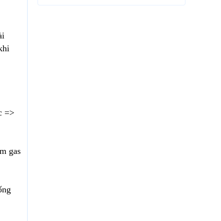
ài
khi
c =>
ệm gas
ống