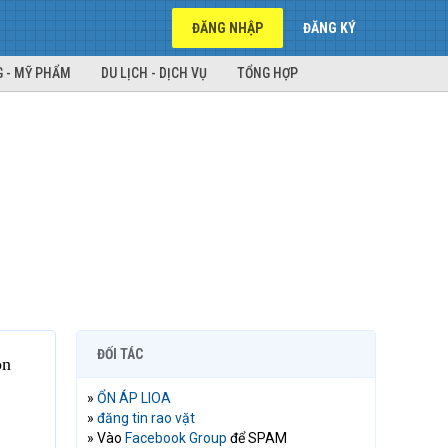
ĐĂNG NHẬP
ĐĂNG KÝ
 - MỸ PHẨM
DU LỊCH - DỊCH VỤ
TỔNG HỢP
ĐỐI TÁC
òn
»
ỔN ÁP LIOA
»
đăng tin rao vặt
» Vào
Facebook Group
để SPAM