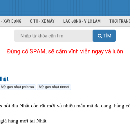
 - XÂY DỰNG
Ô TÔ - XE MÁY
LAO ĐỘNG - VIỆC LÀM
THỜI TRANG
TÌM
Đừng cố SPAM, sẽ cấm vĩnh viễn ngay và luôn
Nhật
bếp gas nhật polama
bếp gas nhật rinnai
s nội địa Nhật còn rất mới và nhiều mẫu mã đa dạng, hàng c
 giá hàng mới tại Nhật