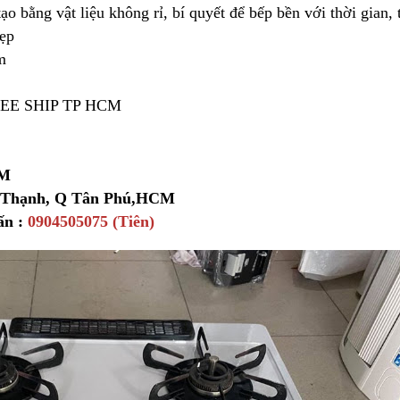
ạo bằng vật liệu không rỉ, bí quyết để bếp bền với thời gian, t
đẹp
m
FREE SHIP TP HCM
ÂM
y Thạnh, Q Tân Phú,HCM
ấn :
0904505075 (Tiên)