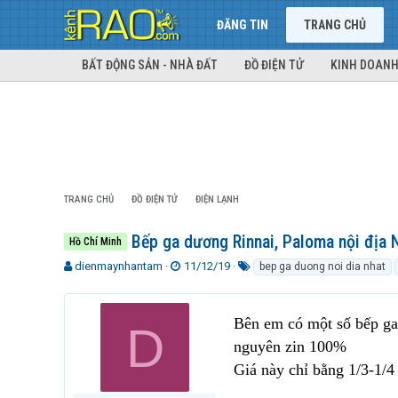
ĐĂNG TIN
TRANG CHỦ
BẤT ĐỘNG SẢN - NHÀ ĐẤT
ĐỒ ĐIỆN TỬ
KINH DOANH
TRANG CHỦ
ĐỒ ĐIỆN TỬ
ĐIỆN LẠNH
Bếp ga dương Rinnai, Paloma nội địa 
Hồ Chí Minh
T
N
T
dienmaynhantam
11/12/19
bep ga duong noi dia nhat
h
g
ừ
r
à
k
e
y
h
Bên em có một số bếp ga
D
a
g
ó
nguyên zin 100%
d
ử
a
s
i
Giá này chỉ bằng 1/3-1/4
t
a