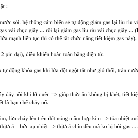
ật :
 nước sôi, hệ thống cảm biến sẽ tự động giảm gas lại liu riu v
gas vài chục giây ... rồi lại giảm gas liu riu vài chục giây ... (
ửa mạnh liên tục thì có thể tắt chức năng tiết kiệm gas này).
2 pin đại), điều khiển hoàn toàn bằng điện tử.
 tự động khóa gas khi lửa đột ngột tắt như gió thổi, tràn nướ
y đáy nồi khi lỡ quên => giúp thức ăn không bị khét, tiết ki
ết là hạn chế cháy nổ.
im, lửa cháy lên trên đốt nóng mâm hợp kim => tỏa nhiệt xu
hịt/cá = bức xạ nhiệt => thịt/cá chín đều mà ko bị hôi gas ....