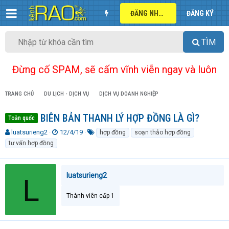
ĐĂNG NHẬP
ĐĂNG KÝ
TÌM
Đừng cố SPAM, sẽ cấm vĩnh viễn ngay và luôn
TRANG CHỦ
DU LỊCH - DỊCH VỤ
DỊCH VỤ DOANH NGHIỆP
BIÊN BẢN THANH LÝ HỢP ĐỒNG LÀ GÌ?
Toàn quốc
T
N
T
luatsurieng2
12/4/19
hợp đồng
soạn thảo hợp đồng
h
g
ừ
tư vấn hợp đồng
r
à
k
e
y
h
a
g
ó
luatsurieng2
L
d
ử
a
s
i
t
Thành viên cấp 1
a
r
t