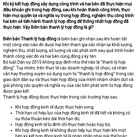
e
Khi ký kết hợp đồng xây dựng công trình và hai bên đã thực hiện mọi
r
điều khoản ghi trong hợp đồng, sau khi hoàn thành công trình, thực
hiện mọi quyền lợi và nghĩa vụ trong hợp đồng, nghiệm thu công trình
hai bên sẽ tiến hành thanh lý hợp đồng để thống nhất hợp đồng đã
thực hiện. Vậy Biên bản thanh lý hợp đồng là gì?
Biên bản Thanh lý hợp đồng
là biên bản ghi nhận sau khi hoàn tất
một công việc nào đó được hai bên tham gia xác nhận lại khối lượng,
nghiệm thu, chất lượng, số lượng và các phát sinh sau quá trình hoàn
thành công việc đó và hai bên cùng đồng ý ký tên.
Bộ luật Dân sự 2015 không quy định như thế nào là “thanh lý hợp
đồng”. Tuy nhiên, trên thực tế các doanh nghiệp, tổ chức, cá nhân
vẫn hay thường xuyên sử dụng cụm từ “thanh lý hợp đồng” trong các
giao dịch dân sự và thực hiện hợp đồng của mình nhằm chấm dứt và
giải phóng các quyền và nghĩa vụ của các bên phát sinh từ hợp đồng
được giao kết.
Thanh lý hợp đồng được thực hiện trong các trường hợp sau:
Khi hợp đồng kinh tế được thực hiện xong;
Thời hạn có hiệu lực của hợp đồng kinh tế đã hết và không có
sự thỏa thuận kéo dài thời hạn đó;
Hợp đồng kinh tế bị đình chỉ thực hiện hoặc hủy bỏ;
Khi hợp đồng kinh tế không được tiếp tục thực hiện khi một
bên ký kết hợp đồng kinh tế là pháp nhân phải giải thể hoặc;