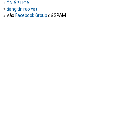
»
ỔN ÁP LIOA
»
đăng tin rao vặt
» Vào
Facebook Group
để SPAM