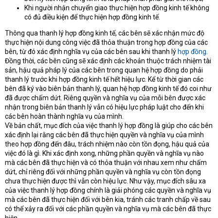
Khi người nhận chuyển giao thực hiện hợp đồng kinh tế không
có đủ điều kiện để thực hiện hợp đồng kinh tế.
Thông qua thanh lý hợp đồng kinh tế, các bên sẽ xác nhận mức độ
thực hiện nội dung công việc đã thỏa thuận trong hợp đồng của các
bên, từ đó xác định nghĩa vụ của các bên sau khi thanh lý
hợp đồng
.
Đồng thời, các bên cũng sẽ xác định các khoản thuộc trách nhiệm tài
sản, hậu quả pháp lý của các bên trong quan hệ hợp đồng do phải
thanh lý trước khi hợp đồng kinh tế hết hiệu lực. Kể từ thời gian các
bên đã ký vào biên bản thanh lý, quan hệ hợp đồng kinh tế đó coi như
đã được chấm dứt. Riêng quyền và nghĩa vụ của mỗi bên được xác
nhận trong biên bản thanh lý vẫn có hiệu lực pháp luật cho đến khi
các bên hoàn thành nghĩa vụ của mình.
Về bản chất, mục đích của việc thanh lý hợp đồng là giúp cho các bên
xác định lại rằng các bên đã thực hiện quyền và nghĩa vụ của mình
theo hợp đồng đến đâu, trách nhiệm nào còn tồn đọng, hậu quả của
việc đó là gì. Khi xác định xong, những phần quyền và nghĩa vụ nào
mà các bên đã thực hiện và có thỏa thuận với nhau xem như chấm
dứt, chỉ riêng đối với những phần quyền và nghĩa vụ còn tồn đọng
chưa thực hiện được thì vẫn còn hiệu lực. Như vậy, mục đích sâu xa
của việc thanh lý hợp đồng chính là giải phóng các quyền và nghĩa vụ
mà các bên đã thực hiện đối với bên kia, tránh các tranh chấp về sau
có thể xảy ra đối với các phần quyền và nghĩa vụ mà các bên đã thực