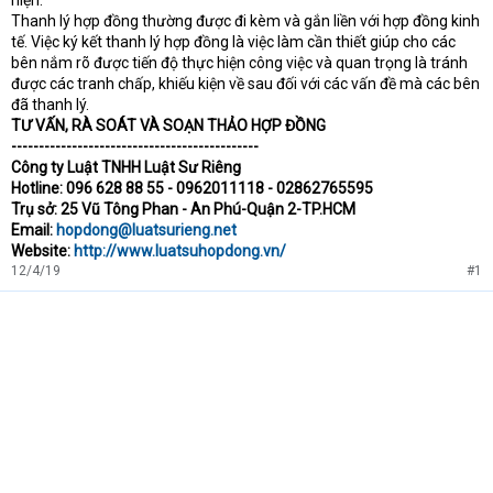
hiện.
Thanh lý hợp đồng thường được đi kèm và gắn liền với hợp đồng kinh
tế. Việc ký kết thanh lý hợp đồng là việc làm cần thiết giúp cho các
bên nắm rõ được tiến độ thực hiện công việc và quan trọng là tránh
được các tranh chấp, khiếu kiện về sau đối với các vấn đề mà các bên
đã thanh lý.
TƯ VẤN, RÀ SOÁT VÀ SOẠN THẢO HỢP ĐỒNG
---------------------------------------------
Công ty Luật TNHH Luật Sư Riêng
Hotline: 096 628 88 55 - 0962011118 - 02862765595
Trụ sở: 25 Vũ Tông Phan - An Phú-Quận 2-TP.HCM
Email:
hopdong@luatsurieng.net
Website:
http://www.luatsuhopdong.vn/
12/4/19
#1