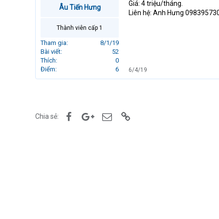
Giá: 4 triệu/tháng.
r
Âu Tiến Hưng
Liên hệ: Anh Hưng 09839573
t
e
Thành viên cấp 1
r
Tham gia
8/1/19
Bài viết
52
Thích
0
Điểm
6
6/4/19
Facebook
Google+
Email
Link
Chia sẻ: