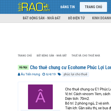
ĐĂNG TIN
TRANG CHỦ
BẤT ĐỘNG SẢN - NHÀ ĐẤT
ĐỒ ĐIỆN TỬ
KINH DOANH
TRANG CHỦ
BẤT ĐỘNG SẢN - NHÀ ĐẤT
THUÊ VÀ CHO THUÊ NHÀ
Cho thuê chung cư Ecohome Phúc Lợi Lon
Hà Nội
T
N
T
Âu Tiến Hưng
6/4/19
phúc lợi cho thuê
h
g
ừ
r
à
k
e
y
h
Cho thuê chung cư E1 Phúc L
Â
a
g
ó
Vị trí: Cách vincom 1km, các
d
ử
a
Diện tích: 70m2.
s
i
Bố trí: 2 phòng ngủ, 2 vệ sinh.
t
Tiện ích: Gần siêu thị, xe bus
a