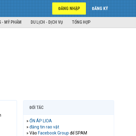
ĐĂNG NHẬP
ĐĂNG KÝ
 - MỸ PHẨM
DU LỊCH - DỊCH VỤ
TỔNG HỢP
ĐỐI TÁC
m
»
ỔN ÁP LIOA
»
đăng tin rao vặt
» Vào
Facebook Group
để SPAM