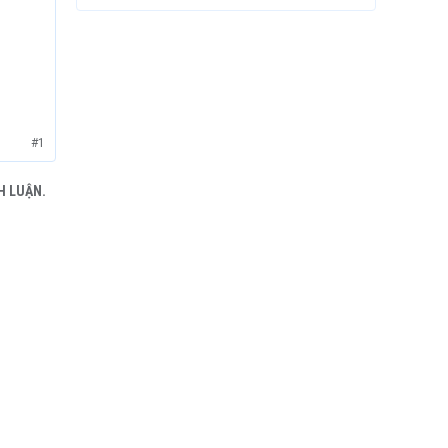
#1
H LUẬN.