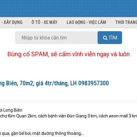
 - XÂY DỰNG
Ô TÔ - XE MÁY
LAO ĐỘNG - VIỆC LÀM
THỜI TRANG
TÌM
Đừng cố SPAM, sẽ cấm vĩnh viễn ngay và luôn
g Biên, 70m2, giá 4tr/tháng, LH 0983957300
ợi Long Biên
h chợ Kim Quan 2km, cách bệnh viện Đức Giang 3 km, cách aeon mall 3 k
 đi qua, gần bể bơi, mặt đường thông thoáng,...