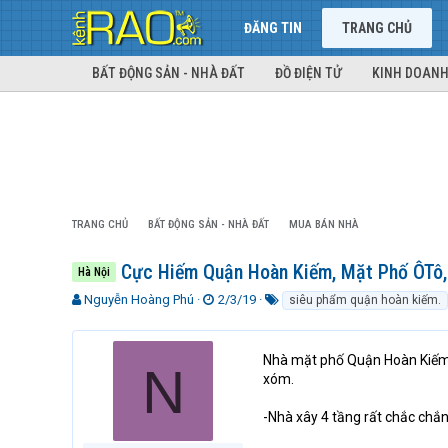
ĐĂNG TIN
TRANG CHỦ
BẤT ĐỘNG SẢN - NHÀ ĐẤT
ĐỒ ĐIỆN TỬ
KINH DOANH
TRANG CHỦ
BẤT ĐỘNG SẢN - NHÀ ĐẤT
MUA BÁN NHÀ
Cực Hiếm Quận Hoàn Kiếm, Mặt Phố ÔTô,
Hà Nội
T
N
T
Nguyễn Hoàng Phú
2/3/19
siêu phẩm quận hoàn kiếm.
h
g
ừ
r
à
k
e
y
h
Nhà mặt phố Quận Hoàn Kiếm, 
N
a
g
ó
xóm.
d
ử
a
s
i
-Nhà xây 4 tầng rất chắc chắn
t
a