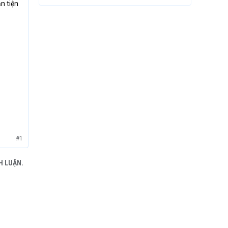
n tiện
#1
H LUẬN.