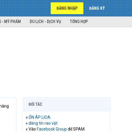
ĐĂNG NHẬP
ĐĂNG KÝ
 - MỸ PHẨM
DU LỊCH - DỊCH VỤ
TỔNG HỢP
ĐỐI TÁC
 hàng
»
ỔN ÁP LIOA
»
đăng tin rao vặt
» Vào
Facebook Group
để SPAM