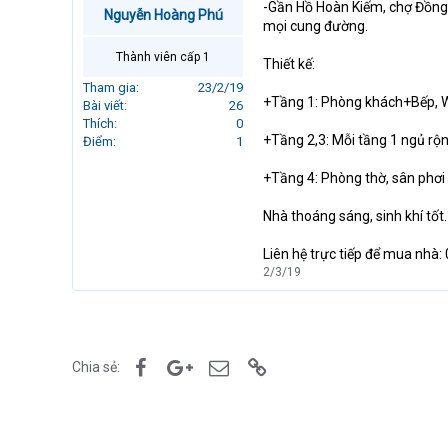
-Gần Hồ Hoàn Kiếm, chợ Đồng
r
Nguyễn Hoàng Phú
mọi cung đường.
t
e
Thành viên cấp 1
Thiết kế:
r
Tham gia
23/2/19
+Tầng 1: Phòng khách+Bếp, 
Bài viết
26
Thích
0
+Tầng 2,3: Mỗi tầng 1 ngủ rộn
Điểm
1
+Tầng 4: Phòng thờ, sân phơi
Nhà thoáng sáng, sinh khí tốt. 
Liên hệ trực tiếp để mua nhà:
2/3/19
Facebook
Google+
Email
Link
Chia sẻ: