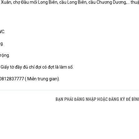
 Xuân, chợ Đầu mối Long Biên, cầu Long Biên, cầu Chương Dương,… thuậ
WC.
g.
 rộng.
Giấy tờ đầy đủ chỉ đợi có đợt là làm sổ.
 0812837777 ( Miễn trung gian).
BẠN PHẢI ĐĂNG NHẬP HOẶC ĐĂNG KÝ ĐỂ BÌN