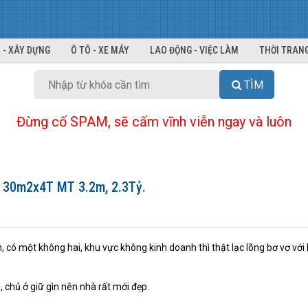
 - XÂY DỰNG
Ô TÔ - XE MÁY
LAO ĐỘNG - VIỆC LÀM
THỜI TRANG
TÌM
Đừng cố SPAM, sẽ cấm vĩnh viễn ngay và luôn
 30m2x4T MT 3.2m, 2.3Tỷ.
có một không hai, khu vực không kinh doanh thì thật lạc lõng bơ vơ với
, chủ ở giữ gìn nên nhà rất mới đẹp.