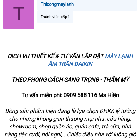
a
Thicongmaylanh
T
r
t
Thành viên cấp 1
e
r
DỊCH VỤ THIẾT KẾ & TƯ VẤN LẮP ĐẶT
MÁY LẠNH
ÂM TRẦN DAIKIN
THEO PHONG CÁCH SANG TRỌNG - THẨM MỸ
Tư vấn miễn phí: 0909 588 116 Ms Hiền
Dòng sản phẩm hiện đang là lựa chọn ĐHKK lý tưởng
cho những không gian thương mại như: cửa hàng,
showroom, shop quần áo, quán cafe, trà sữa, nhà
hàng tiệc cưới, hội nghị,...Chiếc điều hòa với luồng gió