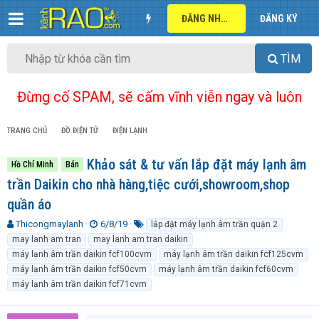
ĐĂNG NHẬP
ĐĂNG KÝ
TÌM
Đừng cố SPAM, sẽ cấm vĩnh viễn ngay và luôn
TRANG CHỦ
ĐỒ ĐIỆN TỬ
ĐIỆN LẠNH
Khảo sát & tư vấn lắp đặt máy lạnh âm
Hồ Chí Minh
Bán
trần Daikin cho nhà hàng,tiệc cưới,showroom,shop
quần áo
T
N
T
Thicongmaylanh
6/8/19
lắp đặt máy lạnh âm trần quận 2
h
g
ừ
may lanh am tran
may lanh am tran daikin
r
à
k
máy lạnh âm trần daikin fcf100cvm
máy lạnh âm trần daikin fcf125cvm
e
y
h
máy lạnh âm trần daikin fcf50cvm
máy lạnh âm trần daikin fcf60cvm
a
g
ó
máy lạnh âm trần daikin fcf71cvm
d
ử
a
s
i
t