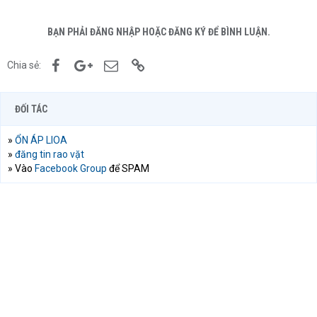
BẠN PHẢI ĐĂNG NHẬP HOẶC ĐĂNG KÝ ĐỂ BÌNH LUẬN.
Facebook
Google+
Email
Link
Chia sẻ:
ĐỐI TÁC
»
ỔN ÁP LIOA
»
đăng tin rao vặt
» Vào
Facebook Group
để SPAM