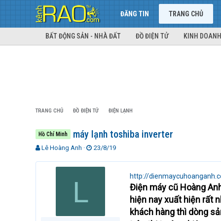
ĐĂNG TIN
TRANG CHỦ
BẤT ĐỘNG SẢN - NHÀ ĐẤT
ĐỒ ĐIỆN TỬ
KINH DOANH
TRANG CHỦ
ĐỒ ĐIỆN TỬ
ĐIỆN LẠNH
máy lạnh toshiba inverter
Hồ Chí Minh
T
N
Lê Hoàng Anh
23/8/19
h
g
r
à
e
y
http://dienmaycuhoanganh.c
L
a
g
Điện máy cũ Hoàng Anh 
d
ử
hiện nay xuất hiện rất
s
i
t
khách hàng thì dòng sả
a