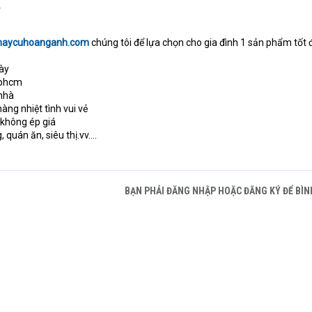
.
maycuhoanganh.com
chúng tôi để lựa chọn cho gia đình 1 sản phẩm tốt 
gày
tphcm
 nhà
àng nhiệt tình vui vẻ
không ép giá
 quán ăn, siêu thị.vv….
BẠN PHẢI ĐĂNG NHẬP HOẶC ĐĂNG KÝ ĐỂ BÌN