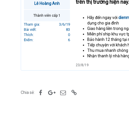
trên thị trường hiện nay
Lê Hoàng Anh
r
t
e
Thành viên cấp 1
Hãy đến ngay với
dien
r
dụng cho gia đình
Tham gia
3/6/19
Giao hàng liền trong n
Bài viết
83
Miễn phí ship khu vực 
Thích
0
Bảo hành 12 tháng tại
Điểm
6
Tiếp chuyện với khách h
Thu mua nhanh chóng 
Nhận thanh lý nhà hàng,
23/8/19
Facebook
Google+
Email
Link
Chia sẻ: