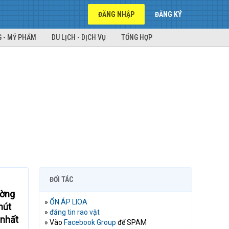
ĐĂNG NHẬP
ĐĂNG KÝ
 - MỸ PHẨM
DU LỊCH - DỊCH VỤ
TỔNG HỢP
ĐỐI TÁC
ường
»
ỔN ÁP LIOA
hút
»
đăng tin rao vặt
 nhất
» Vào
Facebook Group
để SPAM