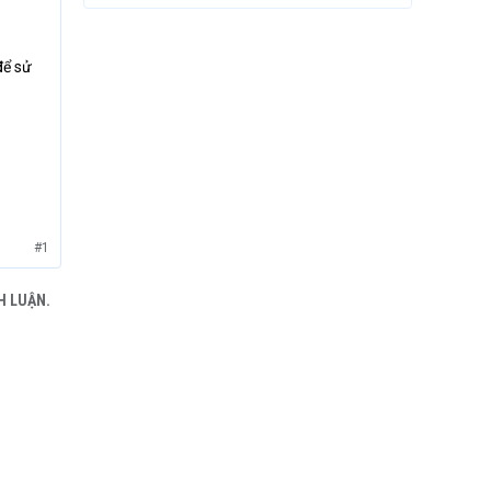
để sử
#1
H LUẬN.