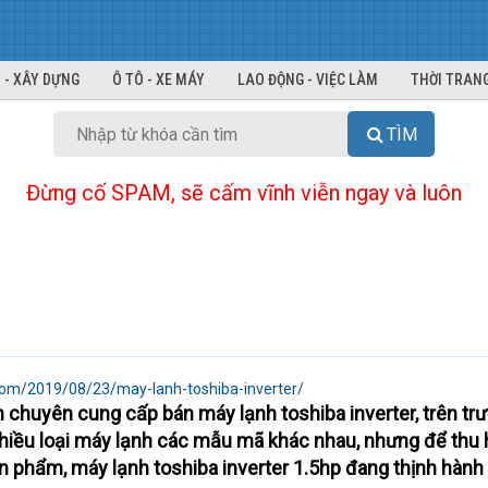
 - XÂY DỰNG
Ô TÔ - XE MÁY
LAO ĐỘNG - VIỆC LÀM
THỜI TRANG
TÌM
Đừng cố SPAM, sẽ cấm vĩnh viễn ngay và luôn
om/2019/08/23/may-lanh-toshiba-inverter/
chuyên cung cấp bán máy lạnh toshiba inverter, trên tr
 nhiều loại máy lạnh các mẫu mã khác nhau, nhưng để thu 
n phẩm, máy lạnh toshiba inverter 1.5hp đang thịnh hành