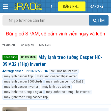
ĐĂNG NHẬP
ĐĂNG KÝ
TÌM
Đừng cố SPAM, sẽ cấm vĩnh viễn ngay và luôn
TRANG CHỦ
ĐỒ ĐIỆN TỬ
ĐIỆN LẠNH
Máy lạnh treo tường Casper HC-
Toàn quốc
Hồ Chí Minh
09IA32 (1Hp) Inverter
T
N
T
tranganhsao
23/12/22
dieu hoa hc-09ia32
h
g
ừ
máy lạnh casper 1hp
máy lạnh casper 1hp inverter
r
à
k
may lanh casper 9000btu/h
may lanh casper hc-09ia32
e
y
h
máy lạnh casper inverter
máy lạnh treo tường
a
g
ó
may lanh treo tuong 1 ngua
máy lạnh treo tường 1hp inverter
d
ử
a
máy lạnh treo tường casper 1hp
s
i
t
a
r