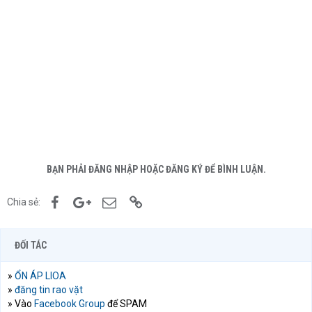
BẠN PHẢI ĐĂNG NHẬP HOẶC ĐĂNG KÝ ĐỂ BÌNH LUẬN.
Facebook
Google+
Email
Link
Chia sẻ:
ĐỐI TÁC
»
ỔN ÁP LIOA
»
đăng tin rao vặt
» Vào
Facebook Group
để SPAM