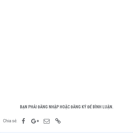
BẠN PHẢI ĐĂNG NHẬP HOẶC ĐĂNG KÝ ĐỂ BÌNH LUẬN.
Facebook
Google+
Email
Link
Chia sẻ: