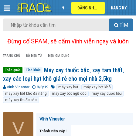
ĐĂNG NHẬP
ĐĂNG KÝ
TÌM
Đừng cố SPAM, sẽ cấm vĩnh viễn ngay và luôn
TRANG CHỦ
ĐỒ ĐIỆN TỬ
ĐIỆN GIA DỤNG
Máy xay thuốc bắc, xay tam thất,
Toàn quốc
Tỉnh khác
xay các loại hạt khô giá rẻ cho mọi nhà 2,5kg
T
N
T
Vĩnh Vinastar
8/8/19
máy xay bột
máy xay bột khô
h
g
ừ
máy xay bột khô đa năng
máy xay bột ngũ cốc
máy xay dược liệu
r
à
k
máy xay thuốc bắc
e
y
h
a
g
ó
d
ử
a
Vĩnh Vinastar
s
i
V
t
a
Thành viên cấp 1
r