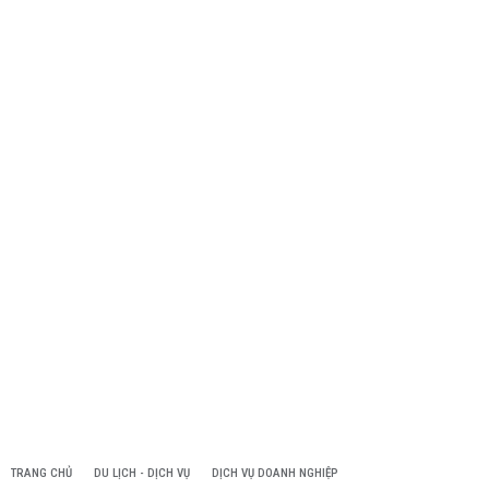
TRANG CHỦ
DU LỊCH - DỊCH VỤ
DỊCH VỤ DOANH NGHIỆP