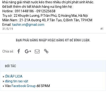
khả năng giải nhiệt nước kéo theo nhiều chi phí phát sinh khác.
Để biết thêm chi tiết khách hàng vui lòng liên hệ :
Hotline : 0911448186 - 0912525658
Trụ sở : 22 Khuyến Lương, P.Trần Phú, Q.Hoàng Mai, Hà Nội
Miền Nam : 21-21A Đường 40, P.Tân Tạo, Q.Bình Tân, TP.HCM
Email:
tashin.vn@gmail.com
31/5/19
#1
BẠN PHẢI ĐĂNG NHẬP HOẶC ĐĂNG KÝ ĐỂ BÌNH LUẬN.
Facebook
Google+
Email
Link
Chia sẻ:
ĐỐI TÁC
»
ỔN ÁP LIOA
»
đăng tin rao vặt
» Vào
Facebook Group
để SPAM