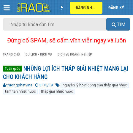
ĐĂNG NHẬP
ĐĂNG KÝ
TÌM
Đừng cố SPAM, sẽ cấm vĩnh viễn ngay và luôn
TRANG CHỦ
DU LỊCH - DỊCH VỤ
DỊCH VỤ DOANH NGHIỆP
NHỮNG LỢI ÍCH THÁP GIẢI NHIỆT MANG LẠI
Toàn quốc
CHO KHÁCH HÀNG
T
N
T
truongphatvina
31/5/19
nguyên lý hoạt động của tháp giải nhiệt
h
g
ừ
tấm tản nhiệt nước
tháp giải nhiệt nước
r
à
k
e
y
h
a
g
ó
d
ử
a
s
i
t
a
r