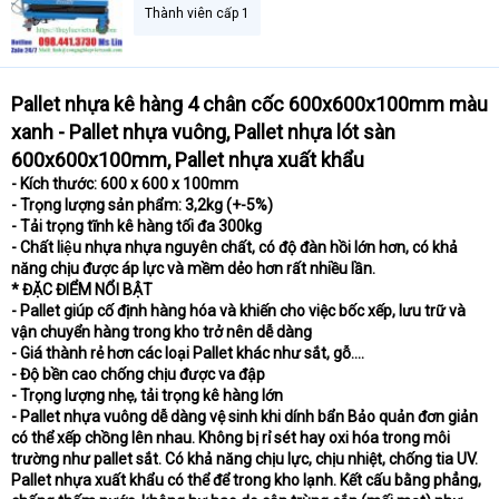
a
Thành viên cấp 1
r
t
e
r
Pallet nhựa kê hàng 4 chân cốc 600x600x100mm màu
xanh - Pallet nhựa vuông, Pallet nhựa lót sàn
600x600x100mm, Pallet nhựa xuất khẩu
- Kích thước: 600 x 600 x 100mm
- Trọng lượng sản phẩm: 3,2kg (+-5%)
- Tải trọng tĩnh kê hàng tối đa 300kg
- Chất liệu nhựa nhựa nguyên chất, có độ đàn hồi lớn hơn, có khả
năng chịu được áp lực và mềm dẻo hơn rất nhiều lần.
* ĐẶC ĐIỂM NỔI BẬT
- Pallet giúp cố định hàng hóa và khiến cho việc bốc xếp, lưu trữ và
vận chuyển hàng trong kho trở nên dễ dàng
- Giá thành rẻ hơn các loại Pallet khác như sắt, gỗ....
- Độ bền cao chống chịu được va đập
- Trọng lượng nhẹ, tải trọng kê hàng lớn
- Pallet nhựa vuông dễ dàng vệ sinh khi dính bẩn Bảo quản đơn giản
có thể xếp chồng lên nhau. Không bị rỉ sét hay oxi hóa trong môi
trường như pallet sắt. Có khả năng chịu lực, chịu nhiệt, chống tia UV.
Pallet nhựa xuất khẩu có thể để trong kho lạnh. Kết cấu bằng phẳng,