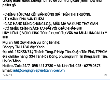
chống thấm nước, không hư hao do côn trùng cắn (mối mọt) như
pallet gỗ.
- CHÚNG TÔI CAM KẾT BÁN ĐÚNG GIÁ TRÊN THỊ TRƯỜNG.
- TƯ VẤN ĐÚNG SẢN PHẨM.
- GIAO HÀNG ĐÚNG CHỦNG LOẠI, MẪU MÃ VÀ ĐÚNG THỜI GIAN.
- CÓ NHIỀU CHÍNH SÁCH ƯU ĐÃI VỚI KHÁCH HÀNG.!!!!
HÃY LIÊN HỆ VỚI CHÚNG TÔI ĐỂ ĐƯỢC TƯ VẤN VÀ MUA HÀNG NHƯ Ý
!!!!!!!!
Mọi chi tiết Quý khách vui lòng liên hệ:
Công ty TNHH SX Việt Xanh
Địa chỉ : 152/23/5 Lý Thánh Tông, P Hiệp Tân, Quận Tân Phú, TPHCM
Địa chỉ kho hàng: 334 Tân Hòa Đông, phường Bình Trị Đông, Bình Tân,
Hồ Chí Minh
Hotline/Zalo 24/7 : 098 441 3730 – Ms.Linh Tel: 028 - 6279.0375
Email:
linh@congnghiepvietxanh.com.vn
2/5/24
#1