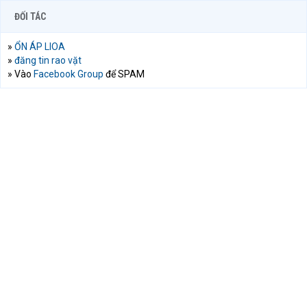
ĐỐI TÁC
»
ỔN ÁP LIOA
»
đăng tin rao vặt
» Vào
Facebook Group
để SPAM