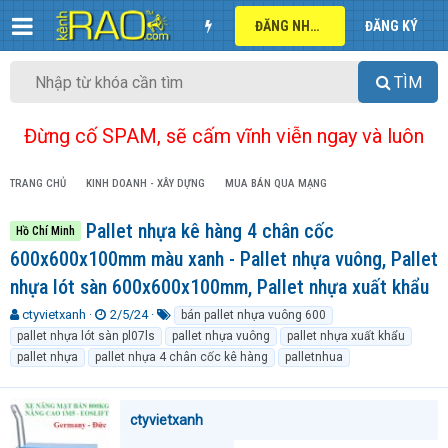
ĐĂNG NHẬP
ĐĂNG KÝ
TÌM
Đừng cố SPAM, sẽ cấm vĩnh viễn ngay và luôn
TRANG CHỦ
KINH DOANH - XÂY DỰNG
MUA BÁN QUA MẠNG
Pallet nhựa kê hàng 4 chân cốc
Hồ Chí Minh
600x600x100mm màu xanh - Pallet nhựa vuông, Pallet
nhựa lót sàn 600x600x100mm, Pallet nhựa xuất khẩu
T
N
T
ctyvietxanh
2/5/24
bán pallet nhựa vuông 600
h
g
ừ
pallet nhựa lót sàn pl07ls
pallet nhựa vuông
pallet nhựa xuất khẩu
r
à
k
pallet nhựa
pallet nhựa 4 chân cốc kê hàng
palletnhua
e
y
h
a
g
ó
d
ử
a
ctyvietxanh
s
i
t