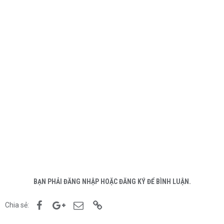
BẠN PHẢI ĐĂNG NHẬP HOẶC ĐĂNG KÝ ĐỂ BÌNH LUẬN.
Facebook
Google+
Email
Link
Chia sẻ: