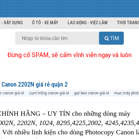
 - XÂY DỰNG
Ô TÔ - XE MÁY
LAO ĐỘNG - VIỆC LÀM
THỜI TRANG
TÌM
Đừng cố SPAM, sẽ cấm vĩnh viễn ngay và luôn
 Canon 2202N giá rẻ quận 2
 canon giá rẻ
cụm trống canon giá rẻ
gạt beo canon giá rẻ
mực máy photo
n CHÍNH HÃNG – UY TÍN cho những dòng máy
002N, 2202N, 1024, 8295,4225,2002, 4245,4235,
.
Với nhiều linh kiện cho dòng Photocopy Canon l