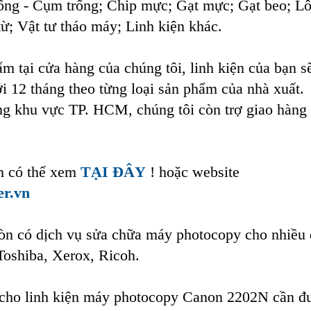
ng - Cụm trống; Chip mực; Gạt mực; Gạt beo; L
ừ; Vật tư tháo máy; Linh kiện khác.
 tại cửa hàng của chúng tôi, linh kiện của bạn s
i 12 tháng theo từng loại sản phẩm của nhà xuất.
ng khu vực TP. HCM, chúng tôi còn trợ giao hàng
ạn có thể xem
TẠI ĐÂY
! hoặc website
er.vn
còn có dịch vụ sửa chữa máy photocopy cho nhiều
Toshiba, Xerox, Ricoh.
 cho linh kiện máy photocopy Canon 2202N cần đ