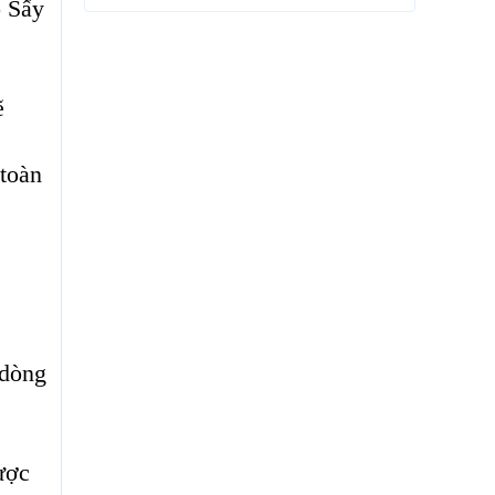
ô Sấy
ẽ
 toàn
 dòng
ược