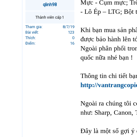
Mực - Cụm mực; Trố
r
qlinh98
t
- Lô Ép – LTG; Bột t
e
Thành viên cấp 1
r
Tham gia
8/7/19
Khi bạn mua sản phẩm
Bài viết
123
được bảo hành lên tớ
Thích
0
Điểm
16
Ngoài phân phối tro
quốc nữa nhé bạn !
Thông tin chi tiết b
http://vantrangcopi
Ngoài ra chúng tôi 
như: Sharp, Canon, 
Đây là một số gợi ý