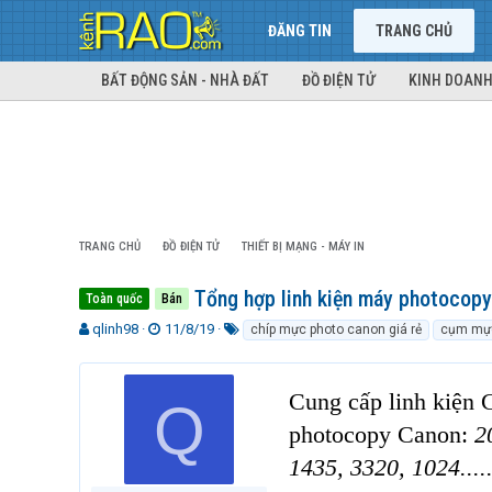
ĐĂNG TIN
TRANG CHỦ
BẤT ĐỘNG SẢN - NHÀ ĐẤT
ĐỒ ĐIỆN TỬ
KINH DOANH
TRANG CHỦ
ĐỒ ĐIỆN TỬ
THIẾT BỊ MẠNG - MÁY IN
Tổng hợp linh kiện máy photocopy
Toàn quốc
Bán
T
N
T
qlinh98
11/8/19
chíp mực photo canon giá rẻ
cụm mực
h
g
ừ
r
à
k
e
y
h
Cung cấp linh kiệ
Q
a
g
ó
d
ử
a
photocopy Canon:
2
s
i
1435, 3320, 1024....
t
a