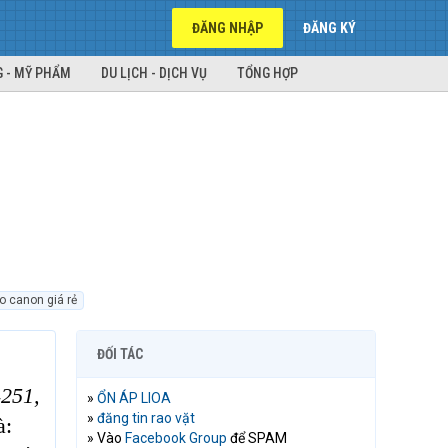
ĐĂNG NHẬP
ĐĂNG KÝ
 - MỸ PHẨM
DU LỊCH - DỊCH VỤ
TỔNG HỢP
 canon giá rẻ
ĐỐI TÁC
4251,
»
ỔN ÁP LIOA
»
đăng tin rao vặt
à:
» Vào
Facebook Group
để SPAM