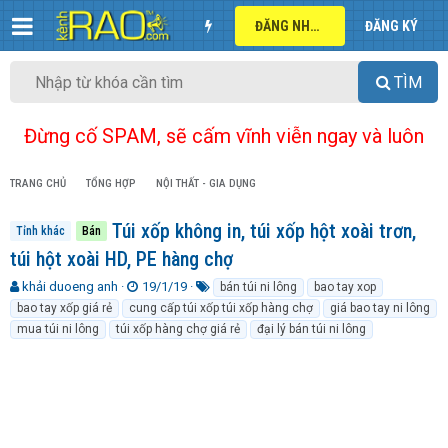
ĐĂNG NHẬP
ĐĂNG KÝ
TÌM
Đừng cố SPAM, sẽ cấm vĩnh viễn ngay và luôn
TRANG CHỦ
TỔNG HỢP
NỘI THẤT - GIA DỤNG
Túi xốp không in, túi xốp hột xoài trơn,
Tỉnh khác
Bán
túi hột xoài HD, PE hàng chợ
T
N
T
khải duoeng anh
19/1/19
bán túi ni lông
bao tay xop
h
g
ừ
bao tay xốp giá rẻ
cung cấp túi xốp túi xốp hàng chợ
giá bao tay ni lông
r
à
k
mua túi ni lông
túi xốp hàng chợ giá rẻ
đại lý bán túi ni lông
e
y
h
a
g
ó
d
ử
a
s
i
t
a
r