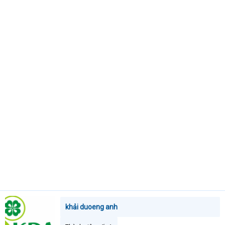
t
e
r
khải duoeng anh