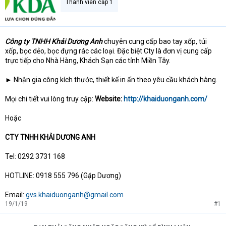
Thành viên cấp 1
Công ty TNHH Khải Dương Anh
chuyên cung cấp bao tay xốp, túi
xốp, bọc dẻo, bọc đựng rác các loại. Đặc biệt Cty là đơn vị cung cấp
trực tiếp cho Nhà Hàng, Khách Sạn các tỉnh Miền Tây.
► Nhận gia công kích thước, thiết kế in ấn theo yêu cầu khách hàng.
Mọi chi tiết vui lòng truy cập:
Website:
http://khaiduonganh.com/
Hoặc
CTY TNHH KHẢI DƯƠNG ANH
Tel: 0292 3731 168
HOTLINE: 0918 555 796 (Gặp Dương)
Email:
gvs.khaiduonganh@gmail.com
19/1/19
#1