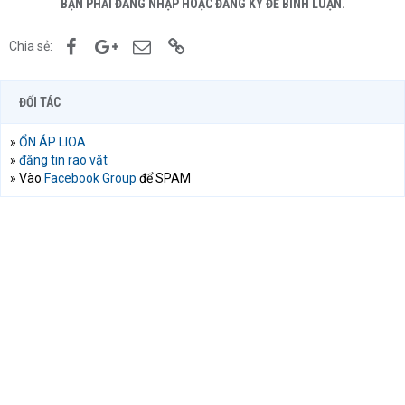
BẠN PHẢI ĐĂNG NHẬP HOẶC ĐĂNG KÝ ĐỂ BÌNH LUẬN.
Facebook
Google+
Email
Link
Chia sẻ:
ĐỐI TÁC
»
ỔN ÁP LIOA
»
đăng tin rao vặt
» Vào
Facebook Group
để SPAM