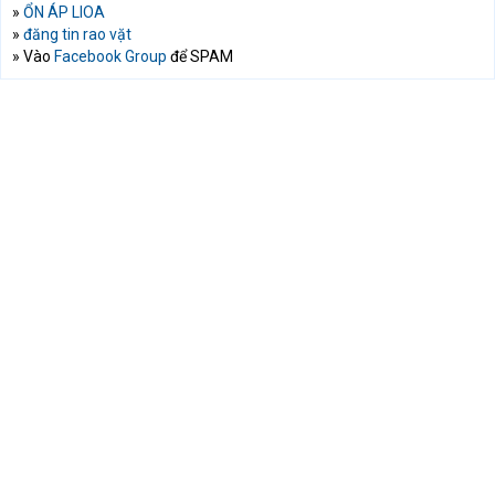
»
ỔN ÁP LIOA
»
đăng tin rao vặt
» Vào
Facebook Group
để SPAM