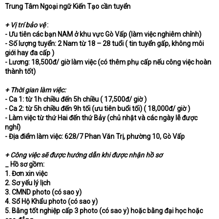
e
Trung Tâm Ngoại ngữ Kiến Tạo cần tuyển
r
+ Vị trí bảo vệ
:
- Ưu tiên các bạn NAM ở khu vực Gò Vấp (làm việc nghiêm chỉnh)
- Số lượng tuyển: 2 Nam từ 18 – 28 tuổi ( tin tuyển gấp, không môi
giới hay đa cấp )
- Lương: 18,500đ/ giờ làm việc (có thêm phụ cấp nếu công việc hoàn
thành tốt)
+ Thời gian làm việc:
- Ca 1: từ 1h chiều đến 5h chiều ( 17,500đ/ giờ )
- Ca 2: từ 5h chiều đến 9h tối (ưu tiên buổi tối) ( 18,000đ/ giờ )
- Làm việc từ thứ Hai đến thứ Bảy (chủ nhật và các ngày lễ được
nghỉ)
- Địa điểm làm việc: 628/7 Phan Văn Trị, phường 10, Gò Vấp
+ Công việc sẽ được hướng dẫn khi được nhận hồ sơ
_ Hồ sơ gồm:
1. Đơn xin việc
2. Sơ yếu lý lịch
3. CMND photo (có sao y)
4. Sổ Hộ Khẩu photo (có sao y)
5. Bằng tốt nghiệp cấp 3 photo (có sao y) hoặc bằng đại học hoặc