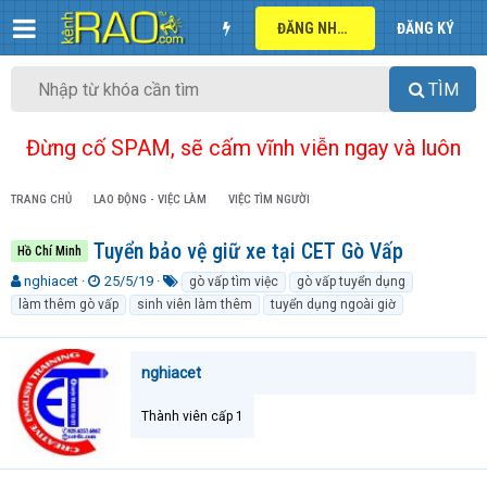
ĐĂNG NHẬP
ĐĂNG KÝ
TÌM
Đừng cố SPAM, sẽ cấm vĩnh viễn ngay và luôn
TRANG CHỦ
LAO ĐỘNG - VIỆC LÀM
VIỆC TÌM NGƯỜI
Tuyển bảo vệ giữ xe tại CET Gò Vấp
Hồ Chí Minh
T
N
T
nghiacet
25/5/19
gò vấp tìm việc
gò vấp tuyển dụng
h
g
ừ
làm thêm gò vấp
sinh viên làm thêm
tuyển dụng ngoài giờ
r
à
k
e
y
h
a
g
ó
nghiacet
d
ử
a
s
i
t
Thành viên cấp 1
a
r
t