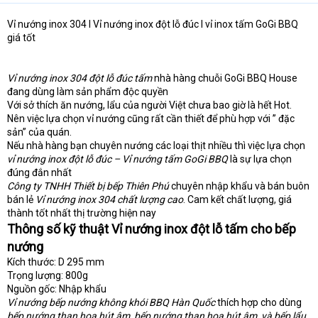
e
r
Vỉ nướng inox 304 I Vỉ nướng inox đột lỗ đúc I vỉ inox tấm GoGi BBQ
giá tốt
Vỉ nướng inox 304 đột lỗ đúc tấm
nhà hàng chuỗi GoGi BBQ House
đang dùng làm sản phẩm độc quyền
Với sở thích ăn nướng, lẩu của người Việt chưa bao giờ là hết Hot.
Nên việc lựa chọn vỉ nướng cũng rất cần thiết để phù hợp với ” đặc
sản” của quán.
Nếu nhà hàng bạn chuyên nướng các loại thịt nhiều thì việc lựa chọn
vỉ nướng inox đột lỗ đúc – Vỉ nướng tấm GoGi BBQ
là sự lựa chọn
đúng đắn nhất
Công ty TNHH Thiết bị bếp Thiên Phú
chuyên nhập khẩu và bán buôn
bán lẻ
Vỉ nướng inox 304 chất lượng cao
. Cam kết chất lượng, giá
thành tốt nhất thị trường hiện nay
Thông số kỹ thuật Vỉ nướng inox đột lỗ tấm cho bếp
nướng
Kích thước: D 295 mm
Trọng lượng: 800g
Nguồn gốc: Nhập khẩu
Vỉ nướng bếp nướng không khói BBQ Hàn Quốc
thích hợp cho dùng
bếp nướng than hoa hút âm, bếp nướng than hoa hút âm, và bếp lẩu