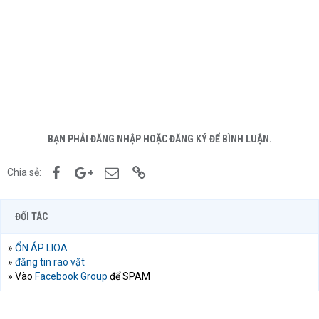
BẠN PHẢI ĐĂNG NHẬP HOẶC ĐĂNG KÝ ĐỂ BÌNH LUẬN.
Facebook
Google+
Email
Link
Chia sẻ:
ĐỐI TÁC
»
ỔN ÁP LIOA
»
đăng tin rao vặt
» Vào
Facebook Group
để SPAM