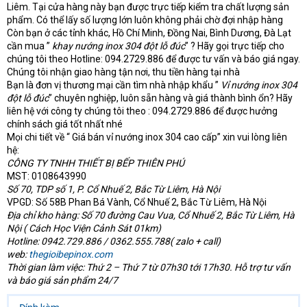
Liêm. Tại cửa hàng này bạn được trực tiếp kiểm tra chất lượng sản
phẩm. Có thể lấy số lượng lớn luôn không phải chờ đợi nhập hàng
Còn bạn ở các tỉnh khác, Hồ Chí Minh, Đồng Nai, Bình Dương, Đà Lạt
cần mua ”
khay nướng inox 304 đột lỗ đúc
” ? Hãy gọi trực tiếp cho
chúng tôi theo Hotline: 094.2729.886 để được tư vấn và báo giá ngay.
Chúng tôi nhận giao hàng tận nơi, thu tiền hàng tại nhà
Bạn là đơn vị thương mại cần tìm nhà nhập khẩu ”
Vỉ nướng inox 304
đột lỗ đúc
” chuyên nghiệp, luôn sẵn hàng và giá thành bình ổn? Hãy
liên hệ với công ty chúng tôi theo : 094.2729.886 để được hưởng
chính sách giá tốt nhất nhé
Mọi chi tiết về “ Giá bán vỉ nướng inox 304 cao cấp” xin vui lòng liên
hệ:
CÔNG TY TNHH THIẾT BỊ BẾP THIÊN PHÚ
MST: 0108643990
Số 70, TDP số 1, P. Cổ Nhuế 2, Bắc Từ Liêm, Hà Nội
VPGD: Số 58B Phan Bá Vành, Cổ Nhuế 2, Bắc Từ Liêm, Hà Nội
Địa chỉ kho hàng: Số 70 đường Cau Vua, Cổ Nhuế 2, Bắc Từ Liêm, Hà
Nội ( Cách Học Viện Cảnh Sát 01km)
Hotline: 0942.729.886 / 0362.555.788( zalo + call)
web:
thegioibepinox.com
Thời gian làm việc: Thứ 2 – Thứ 7 từ 07h30 tới 17h30. Hỗ trợ tư vấn
và báo giá sản phẩm 24/7