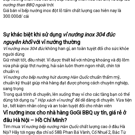
nướng than BBQ ngoài trời.
Giá bán vỉ bếp nướng inox đột lỗ tấm chất lượng cao hiên nay là
300.000đ/ cái
Sự khác biệt khi sử dụng
vỉ nướng inox 304 đúc
nguyên khối
với vỉ nướng thường
Vỉ nướng inox 304 đúc
không han gỉ, an toàn tuyệt đối cho sức khỏe
người dùng
Giữ nhiệt tốt, đều nhiệt. Vỉ được thiết kế với những khoảng và độ lõm
vừa phải giúp thịt nướng, hải sản luôn thơm ngon nhất, chín tới
chuẩn vị.
Vỉ nướng cho bếp nướng hút dương Hàn Quốc
chuẩn thẩm mỹ,
chuẩn kỹ thuật giúp nhà hàng đạt được phong cách chuyên nghiệp,
sang trọng
Trong quá trình di chuyển, lên xuống thay vỉ cho các tầng bạn có thể
dùng tới dụng cụ ”
Hộp xách vỉ nướng
” để dễ dàng di chuyển. Vừa tiện
lợi , tiết kiệm nhân công và an toàn tuyệt đối cho nhân viên
Vỉ nướng inox cho nhà hàng GoGi BBQ uy tín, giá rẻ ở
đâu Hà Nội – Hồ Chí Minh?
Tìm mua
Vỉ nướng bếp nướng Hàn Quốc
chất lượng cao ở đâu Hà
Nội? Hãy tới ngay địa chỉ số 58B Phan Bá Vành, Cổ Nhuế 2, Bắc Từ