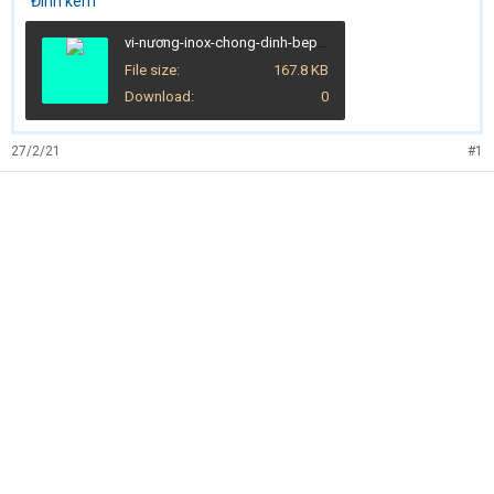
Đính kèm
vi-nương-inox-chong-dinh-bep-nuong-than-khong-khoi.jpg
File size
167.8 KB
Download
0
27/2/21
#1