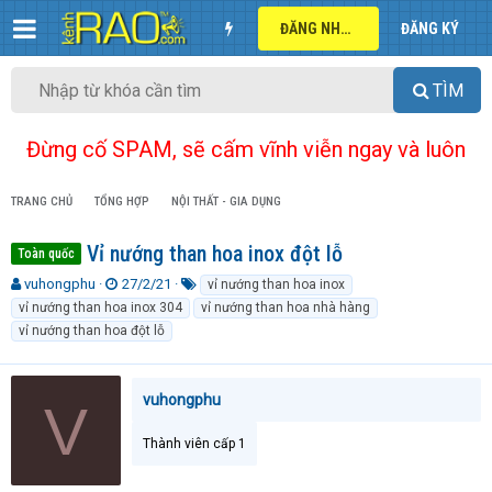
ĐĂNG NHẬP
ĐĂNG KÝ
TÌM
Đừng cố SPAM, sẽ cấm vĩnh viễn ngay và luôn
TRANG CHỦ
TỔNG HỢP
NỘI THẤT - GIA DỤNG
Vỉ nướng than hoa inox đột lỗ
Toàn quốc
T
N
T
vuhongphu
27/2/21
vỉ nướng than hoa inox
h
g
ừ
vỉ nướng than hoa inox 304
vỉ nướng than hoa nhà hàng
r
à
k
vỉ nướng than hoa đột lỗ
e
y
h
a
g
ó
d
ử
a
vuhongphu
s
i
V
t
a
Thành viên cấp 1
r
t