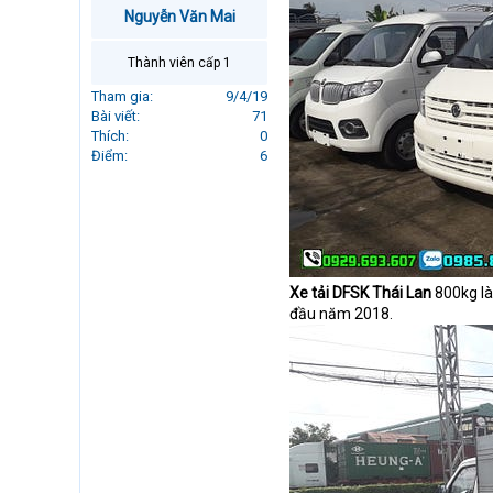
r
Nguyễn Văn Mai
t
e
Thành viên cấp 1
r
Tham gia
9/4/19
Bài viết
71
Thích
0
Điểm
6
Xe tải DFSK Thái Lan
800kg là
đầu năm 2018.