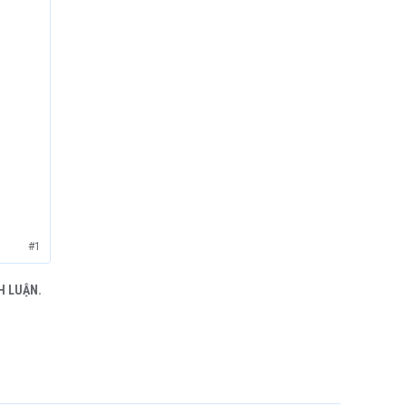
#1
H LUẬN.