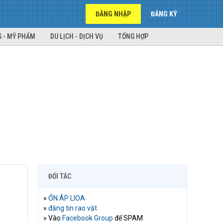
ĐĂNG NHẬP
ĐĂNG KÝ
 - MỸ PHẨM
DU LỊCH - DỊCH VỤ
TỔNG HỢP
ĐỐI TÁC
»
ỔN ÁP LIOA
»
đăng tin rao vặt
» Vào
Facebook Group
để SPAM