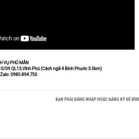
CH VỤ PHÚ MẪN
0/09 QL13,Vĩnh Phú (Cách ngã 4 Bình Phước 3.5km)
| Zalo: 0985.894.750
BẠN PHẢI ĐĂNG NHẬP HOẶC ĐĂNG KÝ ĐỂ BÌN