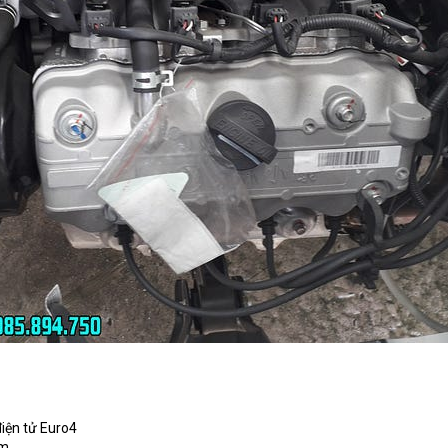
iện tử Euro4
Km