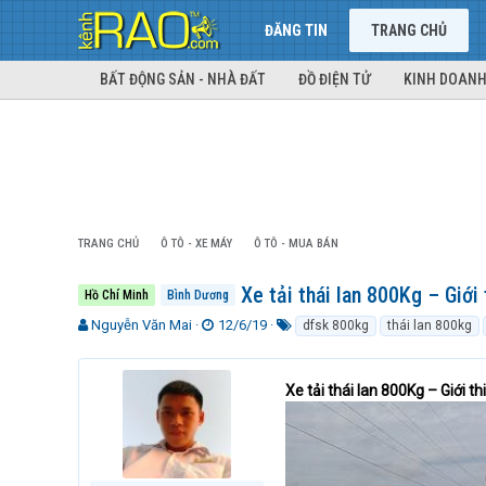
ĐĂNG TIN
TRANG CHỦ
BẤT ĐỘNG SẢN - NHÀ ĐẤT
ĐỒ ĐIỆN TỬ
KINH DOANH
TRANG CHỦ
Ô TÔ - XE MÁY
Ô TÔ - MUA BÁN
Xe tải thái lan 800Kg – Giới 
Hồ Chí Minh
Bình Dương
T
N
T
Nguyễn Văn Mai
12/6/19
dfsk 800kg
thái lan 800kg
h
g
ừ
r
à
k
e
y
h
Xe tải thái lan 800Kg – Giới t
a
g
ó
d
ử
a
s
i
t
a