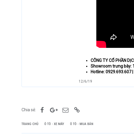
CÔNG TY CỔ PHẦN DỊ
Showroom trưng bày: 1
Hotline: 0929.693.607 
12/6/19
Facebook
Google+
Email
Link
Chia sẻ:
TRANG CHỦ
Ô TÔ - XE MÁY
Ô TÔ - MUA BÁN