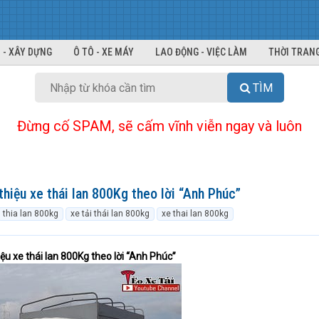
 - XÂY DỰNG
Ô TÔ - XE MÁY
LAO ĐỘNG - VIỆC LÀM
THỜI TRANG
TÌM
Đừng cố SPAM, sẽ cấm vĩnh viễn ngay và luôn
thiệu xe thái lan 800Kg theo lời “Anh Phúc”
thia lan 800kg
xe tải thái lan 800kg
xe thai lan 800kg
hiệu xe thái lan 800Kg theo lời “Anh Phúc”