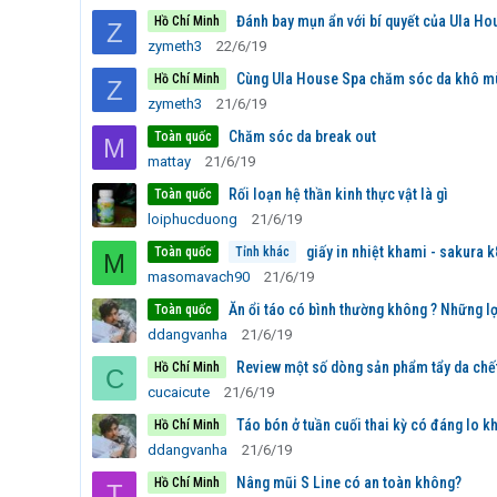
Đánh bay mụn ẩn với bí quyết của Ula Ho
Hồ Chí Minh
Z
zymeth3
22/6/19
Cùng Ula House Spa chăm sóc da khô m
Hồ Chí Minh
Z
zymeth3
21/6/19
Chăm sóc da break out
Toàn quốc
M
mattay
21/6/19
Rối loạn hệ thần kinh thực vật là gì
Toàn quốc
loiphucduong
21/6/19
giấy in nhiệt khami - sakura k8
Toàn quốc
Tỉnh khác
M
masomavach90
21/6/19
Ăn ổi táo có bình thường không ? Những lợ
Toàn quốc
ddangvanha
21/6/19
Review một số dòng sản phẩm tẩy da chế
Hồ Chí Minh
C
cucaicute
21/6/19
Táo bón ở tuần cuối thai kỳ có đáng lo k
Hồ Chí Minh
ddangvanha
21/6/19
Nâng mũi S Line có an toàn không?
Hồ Chí Minh
T