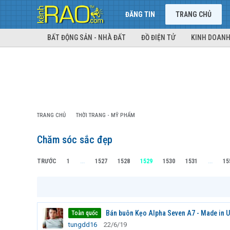
ĐĂNG TIN
TRANG CHỦ
BẤT ĐỘNG SẢN - NHÀ ĐẤT
ĐỒ ĐIỆN TỬ
KINH DOANH
TRANG CHỦ
THỜI TRANG - MỸ PHẨM
Chăm sóc sắc đẹp
TRƯỚC
1
...
1527
1528
1529
1530
1531
...
15
Bán buôn Kẹo Alpha Seven A7 - Made in US
Toàn quốc
tungdd16
22/6/19