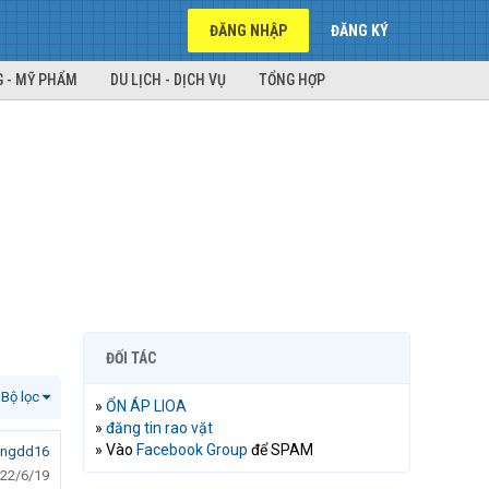
ĐĂNG NHẬP
ĐĂNG KÝ
 - MỸ PHẨM
DU LỊCH - DỊCH VỤ
TỔNG HỢP
ĐỐI TÁC
Bộ lọc
»
ỔN ÁP LIOA
»
đăng tin rao vặt
» Vào
Facebook Group
để SPAM
ungdd16
22/6/19