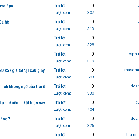
Trả lời
0
use Spa
Lượt xem
307
Trả lời
0
ùa hè
Lượt xem
313
Trả lời
0
Lượt xem
328
Trả lời
0
loiph
Lượt xem
319
Trả lời
0
masoma
0 k57 giá tốt tại cầu giấy
Lượt xem
503
Trả lời
0
dda
i ích không ngờ của trái ổi
Lượt xem
330
Trả lời
0
c
t ưa chuộng nhất hiện nay
Lượt xem
404
Trả lời
0
dda
hông ?
Lượt xem
326
Trả lời
0
thammy