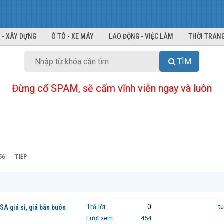
 - XÂY DỰNG
Ô TÔ - XE MÁY
LAO ĐỘNG - VIỆC LÀM
THỜI TRANG
TÌM
Đừng cố SPAM, sẽ cấm vĩnh viễn ngay và luôn
56
TIẾP
Trả lời
0
t
A giá sỉ, giá bán buôn
Lượt xem
454