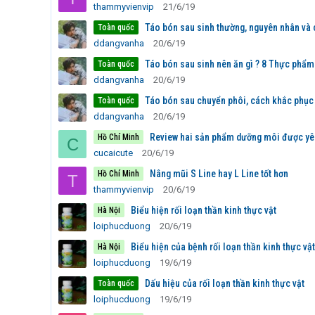
thammyvienvip
21/6/19
Táo bón sau sinh thường, nguyên nhân và 
Toàn quốc
ddangvanha
20/6/19
Táo bón sau sinh nên ăn gì ? 8 Thực phẩm 
Toàn quốc
ddangvanha
20/6/19
Táo bón sau chuyển phôi, cách khắc phục 
Toàn quốc
ddangvanha
20/6/19
Review hai sản phẩm dưỡng môi được yêu
Hồ Chí Minh
C
cucaicute
20/6/19
Nâng mũi S Line hay L Line tốt hơn
Hồ Chí Minh
T
thammyvienvip
20/6/19
Biểu hiện rối loạn thần kinh thực vật
Hà Nội
loiphucduong
20/6/19
Biểu hiện của bệnh rối loạn thần kinh thực vật
Hà Nội
loiphucduong
19/6/19
Dấu hiệu của rối loạn thần kinh thực vật
Toàn quốc
loiphucduong
19/6/19