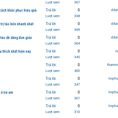
Lượt xem
367
Trả lời
0
dda
cách khắc phục hiệu quả
Lượt xem
338
Trả lời
0
dda
trị táo bón nhanh nhất
Lượt xem
369
Trả lời
0
dda
táo dễ dàng đơn giản
Lượt xem
364
Trả lời
0
c
 thích nhất hiện nay
Lượt xem
345
Trả lời
0
thammy
Lượt xem
403
Trả lời
0
loiph
Lượt xem
347
Trả lời
0
loiph
 ở trẻ em
Lượt xem
361
Trả lời
0
loiph
Lượt xem
310