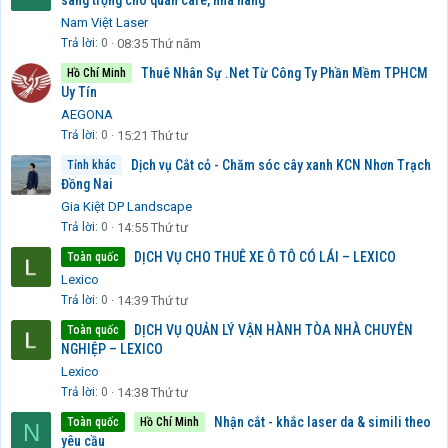
sang trọng cho quán cafe, nhà hàng
Nam Việt Laser
Trả lời
0
08:35 Thứ năm
Thuê Nhân Sự .Net Từ Công Ty Phần Mềm TPHCM
Hồ Chí Minh
Uy Tín
AEGONA
Trả lời
0
15:21 Thứ tư
Dịch vụ Cắt cỏ - Chăm sóc cây xanh KCN Nhơn Trạch
Tỉnh khác
Đồng Nai
Gia Kiệt DP Landscape
Trả lời
0
14:55 Thứ tư
DỊCH VỤ CHO THUÊ XE Ô TÔ CÓ LÁI – LEXICO
Toàn quốc
Lexico
Trả lời
0
14:39 Thứ tư
DỊCH VỤ QUẢN LÝ VẬN HÀNH TÒA NHÀ CHUYÊN
Toàn quốc
NGHIỆP – LEXICO
Lexico
Trả lời
0
14:38 Thứ tư
Nhận cắt - khắc laser da & simili theo
Toàn quốc
Hồ Chí Minh
N
yêu cầu