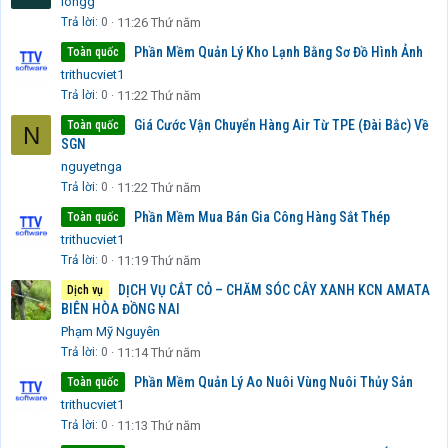
longg
Trả lời
0
11:26 Thứ năm
Phần Mềm Quản Lý Kho Lạnh Bằng Sơ Đồ Hình Ảnh
Toàn quốc
trithucviet1
Trả lời
0
11:22 Thứ năm
Giá Cước Vận Chuyển Hàng Air Từ TPE (Đài Bắc) Về
Toàn quốc
N
SGN
nguyetnga
Trả lời
0
11:22 Thứ năm
Phần Mềm Mua Bán Gia Công Hàng Sắt Thép
Toàn quốc
trithucviet1
Trả lời
0
11:19 Thứ năm
DỊCH VỤ CẮT CỎ – CHĂM SÓC CÂY XANH KCN AMATA
Dịch vụ
BIÊN HÒA ĐỒNG NAI
Phạm Mỹ Nguyên
Trả lời
0
11:14 Thứ năm
Phần Mềm Quản Lý Ao Nuôi Vùng Nuôi Thủy Sản
Toàn quốc
trithucviet1
Trả lời
0
11:13 Thứ năm