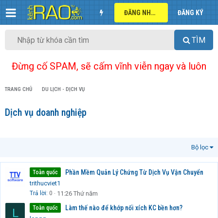
ĐĂNG NHẬP
ĐĂNG KÝ
TÌM
Đừng cố SPAM, sẽ cấm vĩnh viễn ngay và luôn
TRANG CHỦ
DU LỊCH - DỊCH VỤ
Dịch vụ doanh nghiệp
Bộ lọc
Phần Mềm Quản Lý Chứng Từ Dịch Vụ Vận Chuyển
Toàn quốc
trithucviet1
Trả lời
0
11:26 Thứ năm
Làm thế nào để khớp nối xích KC bền hơn?
Toàn quốc
L