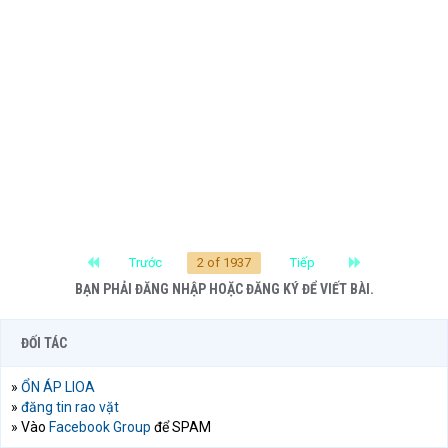
First
Last
Trước
2 of 1937
Tiếp
BẠN PHẢI ĐĂNG NHẬP HOẶC ĐĂNG KÝ ĐỂ VIẾT BÀI.
ĐỐI TÁC
»
ỔN ÁP LIOA
»
đăng tin rao vặt
» Vào
Facebook Group
để SPAM