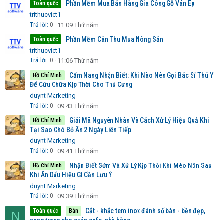
Phần Mềm Mua Bán Hàng Gia Công Gỗ Ván Ép
Toàn quốc
trithucviet1
Trả lời
0
11:09 Thứ năm
Phần Mềm Cân Thu Mua Nông Sản
Toàn quốc
trithucviet1
Trả lời
0
11:06 Thứ năm
Cẩm Nang Nhận Biết: Khi Nào Nên Gọi Bác Sĩ Thú Y
Hồ Chí Minh
Để Cứu Chữa Kịp Thời Cho Thú Cưng
duynt Marketing
Trả lời
0
09:43 Thứ năm
Giải Mã Nguyên Nhân Và Cách Xử Lý Hiệu Quả Khi
Hồ Chí Minh
Tại Sao Chó Bỏ Ăn 2 Ngày Liên Tiếp
duynt Marketing
Trả lời
0
09:41 Thứ năm
Nhận Biết Sớm Và Xử Lý Kịp Thời Khi Mèo Nôn Sau
Hồ Chí Minh
Khi Ăn Dấu Hiệu Gì Cần Lưu Ý
duynt Marketing
Trả lời
0
09:39 Thứ năm
Cắt - khắc tem inox đánh số bàn - bền đẹp,
Toàn quốc
Bán
N