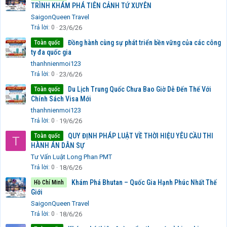
TRÌNH KHÁM PHÁ TIÊN CẢNH TỨ XUYÊN
SaigonQueen Travel
Trả lời
0
23/6/26
Đồng hành cùng sự phát triển bền vững của các công
Toàn quốc
ty đa quốc gia
thanhnienmoi123
Trả lời
0
23/6/26
Du Lịch Trung Quốc Chưa Bao Giờ Dễ Đến Thế Với
Toàn quốc
Chính Sách Visa Mới
thanhnienmoi123
Trả lời
0
19/6/26
QUY ĐỊNH PHÁP LUẬT VỀ THỜI HIỆU YÊU CẦU THI
Toàn quốc
T
HÀNH ÁN DÂN SỰ
Tư Vấn Luật Long Phan PMT
Trả lời
0
18/6/26
Khám Phá Bhutan – Quốc Gia Hạnh Phúc Nhất Thế
Hồ Chí Minh
Giới
SaigonQueen Travel
Trả lời
0
18/6/26