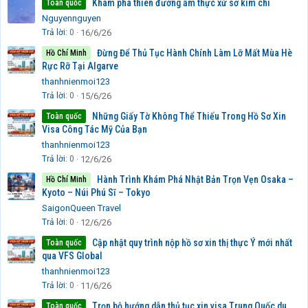
Khám phá thiên đường ẩm thực xứ sở kim chi
Toàn quốc
Nguyennguyen
Trả lời
0
16/6/26
Đừng Để Thủ Tục Hành Chính Làm Lỡ Mất Mùa Hè
Hồ Chí Minh
Rực Rỡ Tại Algarve
thanhnienmoi123
Trả lời
0
15/6/26
Những Giấy Tờ Không Thể Thiếu Trong Hồ Sơ Xin
Toàn quốc
Visa Công Tác Mỹ Của Bạn
thanhnienmoi123
Trả lời
0
12/6/26
Hành Trình Khám Phá Nhật Bản Trọn Vẹn Osaka –
Hồ Chí Minh
Kyoto – Núi Phú Sĩ – Tokyo
SaigonQueen Travel
Trả lời
0
12/6/26
Cập nhật quy trình nộp hồ sơ xin thị thực Ý mới nhất
Toàn quốc
qua VFS Global
thanhnienmoi123
Trả lời
0
11/6/26
Trọn bộ hướng dẫn thủ tục xin visa Trung Quốc du
Toàn quốc