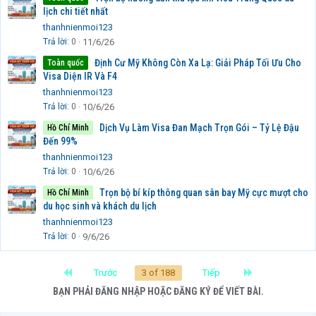
lịch chi tiết nhất
thanhnienmoi123
Trả lời
0
11/6/26
Định Cư Mỹ Không Còn Xa Lạ: Giải Pháp Tối Ưu Cho
Toàn quốc
Visa Diện IR Và F4
thanhnienmoi123
Trả lời
0
10/6/26
Dịch Vụ Làm Visa Đan Mạch Trọn Gói – Tỷ Lệ Đậu
Hồ Chí Minh
Đến 99%
thanhnienmoi123
Trả lời
0
10/6/26
Trọn bộ bí kíp thông quan sân bay Mỹ cực mượt cho
Hồ Chí Minh
du học sinh và khách du lịch
thanhnienmoi123
Trả lời
0
9/6/26
First
Last
Trước
3 of 188
Tiếp
BẠN PHẢI ĐĂNG NHẬP HOẶC ĐĂNG KÝ ĐỂ VIẾT BÀI.