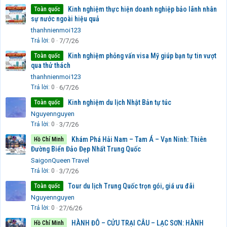
Kinh nghiệm thực hiện doanh nghiệp bảo lãnh nhân
Toàn quốc
sự nước ngoài hiệu quả
thanhnienmoi123
Trả lời
0
7/7/26
Kinh nghiệm phỏng vấn visa Mỹ giúp bạn tự tin vượt
Toàn quốc
qua thử thách
thanhnienmoi123
Trả lời
0
6/7/26
Kinh nghiệm du lịch Nhật Bản tự túc
Toàn quốc
Nguyennguyen
Trả lời
0
3/7/26
Khám Phá Hải Nam – Tam Á – Vạn Ninh: Thiên
Hồ Chí Minh
Đường Biển Đảo Đẹp Nhất Trung Quốc
SaigonQueen Travel
Trả lời
0
3/7/26
Tour du lịch Trung Quốc trọn gói, giá ưu đãi
Toàn quốc
Nguyennguyen
Trả lời
0
27/6/26
HÀNH ĐÔ – CỬU TRẠI CÂU – LẠC SƠN: HÀNH
Hồ Chí Minh