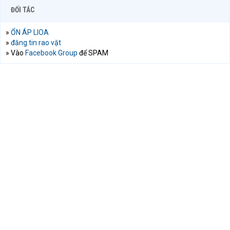
ĐỐI TÁC
»
ỔN ÁP LIOA
»
đăng tin rao vặt
» Vào
Facebook Group
để SPAM