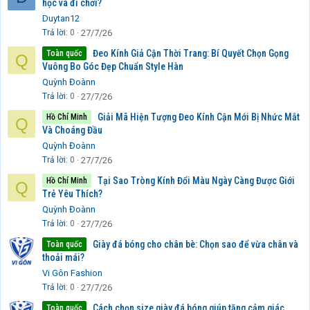
học và đi chơi?
Duytan12
Trả lời
0
27/7/26
Đeo Kính Giả Cận Thời Trang: Bí Quyết Chọn Gọng
Toàn quốc
Q
Vuông Bo Góc Đẹp Chuẩn Style Hàn
Quỳnh Đoànn
Trả lời
0
27/7/26
Giải Mã Hiện Tượng Đeo Kính Cận Mới Bị Nhức Mắt
Hồ Chí Minh
Q
Và Choáng Đầu
Quỳnh Đoànn
Trả lời
0
27/7/26
Tại Sao Tròng Kính Đổi Màu Ngày Càng Được Giới
Hồ Chí Minh
Q
Trẻ Yêu Thích?
Quỳnh Đoànn
Trả lời
0
27/7/26
Giày đá bóng cho chân bè: Chọn sao để vừa chân và
Toàn quốc
thoải mái?
Vi Gôn Fashion
Trả lời
0
27/7/26
Cách chọn size giày đá bóng giúp tăng cảm giác
Toàn quốc