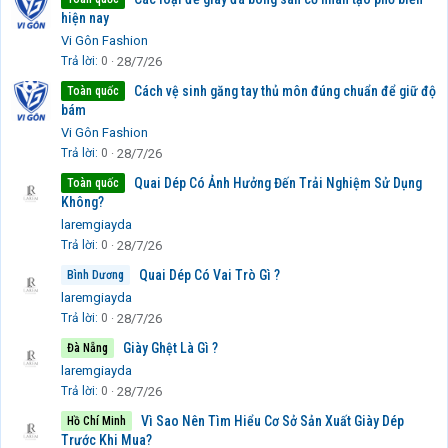
hiện nay
Vi Gôn Fashion
Trả lời
0
28/7/26
Cách vệ sinh găng tay thủ môn đúng chuẩn để giữ độ
Toàn quốc
bám
Vi Gôn Fashion
Trả lời
0
28/7/26
Quai Dép Có Ảnh Hưởng Đến Trải Nghiệm Sử Dụng
Toàn quốc
Không?
laremgiayda
Trả lời
0
28/7/26
Quai Dép Có Vai Trò Gì ?
Bình Dương
laremgiayda
Trả lời
0
28/7/26
Giày Ghệt Là Gì ?
Đà Nẵng
laremgiayda
Trả lời
0
28/7/26
Vì Sao Nên Tìm Hiểu Cơ Sở Sản Xuất Giày Dép
Hồ Chí Minh
Trước Khi Mua?