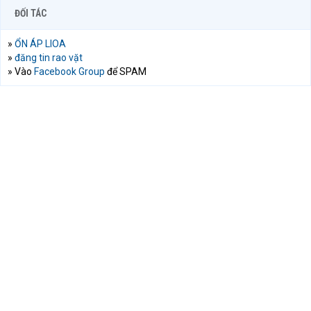
ĐỐI TÁC
»
ỔN ÁP LIOA
»
đăng tin rao vặt
» Vào
Facebook Group
để SPAM