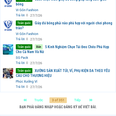
bóng
Vi Gôn Fashion
Trả lời
0
27/7/26
Giày đá bóng phủi nào phù hợp với người chơi phong
Toàn quốc
trào?
Vi Gôn Fashion
Trả lời
0
27/7/26
5 Kinh Nghiệm Chọn Túi Đeo Chéo Phù Hợp
Toàn quốc
Bán
Cho Cả Nam Và Nữ
SG Pack
Trả lời
0
27/7/26
XƯỞNG SẢN XUẤT TÚI, VÍ, PHỤ KIỆN DA THEO YÊU
Toàn quốc
CẦU CHO THƯƠNG HIỆU
Phúc Xưởng Ví
Trả lời
0
27/7/26
First
Last
Trước
3 of 351
Tiếp
BẠN PHẢI ĐĂNG NHẬP HOẶC ĐĂNG KÝ ĐỂ VIẾT BÀI.