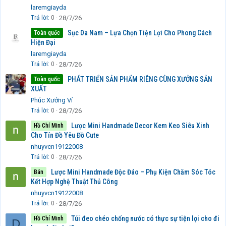
laremgiayda
Trả lời
0
28/7/26
Sục Da Nam – Lựa Chọn Tiện Lợi Cho Phong Cách
Toàn quốc
Hiện Đại
laremgiayda
Trả lời
0
28/7/26
PHÁT TRIỂN SẢN PHẨM RIÊNG CÙNG XƯỞNG SẢN
Toàn quốc
XUẤT
Phúc Xưởng Ví
Trả lời
0
28/7/26
Lược Mini Handmade Decor Kem Keo Siêu Xinh
Hồ Chí Minh
Cho Tín Đồ Yêu Đồ Cute
nhuyvcn19122008
Trả lời
0
28/7/26
Lược Mini Handmade Độc Đáo – Phụ Kiện Chăm Sóc Tóc
Bán
Kết Hợp Nghệ Thuật Thủ Công
nhuyvcn19122008
Trả lời
0
28/7/26
Túi đeo chéo chống nước có thực sự tiện lợi cho đi
Hồ Chí Minh
D