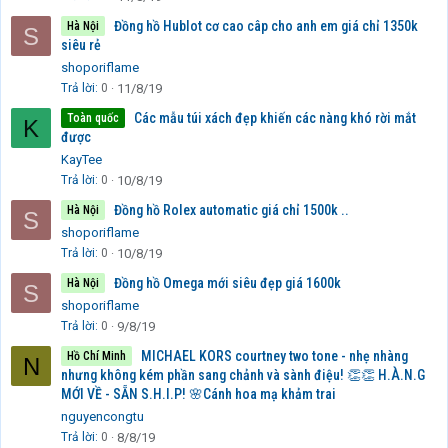
Đồng hồ Hublot cơ cao câp cho anh em giá chỉ 1350k
Hà Nội
S
siêu rẻ
shoporiflame
Trả lời
0
11/8/19
Các mẫu túi xách đẹp khiến các nàng khó rời mắt
Toàn quốc
K
được
KayTee
Trả lời
0
10/8/19
Đồng hồ Rolex automatic giá chỉ 1500k ..
Hà Nội
S
shoporiflame
Trả lời
0
10/8/19
Đồng hồ Omega mới siêu đẹp giá 1600k
Hà Nội
S
shoporiflame
Trả lời
0
9/8/19
MICHAEL KORS courtney two tone - nhẹ nhàng
Hồ Chí Minh
N
nhưng không kém phần sang chảnh và sành điệu! 👏👏 H.À.N.G
MỚI VỀ - SẴN S.H.I.P! 🌸Cánh hoa mạ khảm trai
nguyencongtu
Trả lời
0
8/8/19