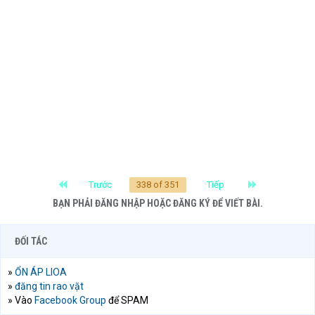
First
Last
Trước
338 of 351
Tiếp
BẠN PHẢI ĐĂNG NHẬP HOẶC ĐĂNG KÝ ĐỂ VIẾT BÀI.
ĐỐI TÁC
»
ỔN ÁP LIOA
»
đăng tin rao vặt
» Vào
Facebook Group
để SPAM