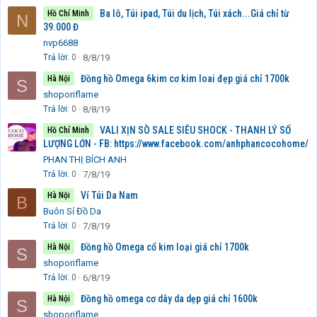
Ba lô, Túi ipad, Túi du lịch, Túi xách...Giá chỉ từ
Hồ Chí Minh
N
39.000 Đ
nvp6688
Trả lời
0
8/8/19
Đồng hồ Omega 6kim cơ kim loai đẹp giá chỉ 1700k
Hà Nội
S
shoporiflame
Trả lời
0
8/8/19
VALI XỊN SÒ SALE SIÊU SHOCK - THANH LÝ SỐ
Hồ Chí Minh
LƯỢNG LỚN - FB: https://www.facebook.com/anhphancocohome/
PHAN THỊ BÍCH ANH
Trả lời
0
7/8/19
Ví Túi Da Nam
Hà Nội
B
Buôn Sỉ Đồ Da
Trả lời
0
7/8/19
Đồng hồ Omega cổ kim loại giá chỉ 1700k
Hà Nội
S
shoporiflame
Trả lời
0
6/8/19
Đồng hồ omega cơ dây da dẹp giá chỉ 1600k
Hà Nội
S
shoporiflame