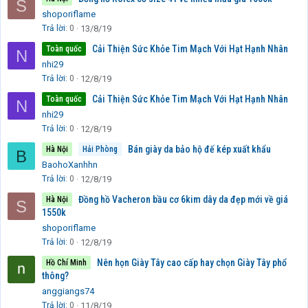
S
shoporiflame
Trả lời
0
13/8/19
Cải Thiện Sức Khỏe Tim Mạch Với Hạt Hạnh Nhân
Toàn quốc
N
nhi29
Trả lời
0
12/8/19
Cải Thiện Sức Khỏe Tim Mạch Với Hạt Hạnh Nhân
Toàn quốc
N
nhi29
Trả lời
0
12/8/19
Bán giày da bảo hộ đế kép xuất khẩu
Hà Nội
Hải Phòng
B
BaohoXanhhn
Trả lời
0
12/8/19
Đồng hồ Vacheron bầu cơ 6kim dây da đẹp mới về giá
Hà Nội
S
1550k
shoporiflame
Trả lời
0
12/8/19
Nên họn Giày Tây cao cấp hay chọn Giày Tây phổ
Hồ Chí Minh
thông?
anggiangs74
Trả lời
0
11/8/19