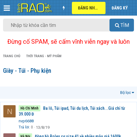
ĐĂNG NHẬP
ĐĂNG KÝ
TÌM
Đừng cố SPAM, sẽ cấm vĩnh viễn ngay và luôn
TRANG CHỦ
THỜI TRANG - MỸ PHẨM
Giày - Túi - Phụ kiện
Bộ lọc
Ba lô, Túi ipad, Túi du lịch, Túi xách...Giá chỉ từ
Hồ Chí Minh
N
39.000 Đ
nvp6688
Trả lời
0
13/8/19
Đồng hồ Rolex cơ size 41 về nhiều mẫu giá 1600k
Hà Nội