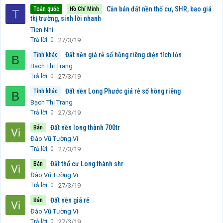
Cần bán đất nền thổ cư, SHR, bao giá
Toàn quốc
Hồ Chí Minh
T
thị trường, sinh lời nhanh
Tien Nhi
Trả lời
0
27/3/19
Đất nền giá rẻ sổ hồng riêng diện tích lớn
Tỉnh khác
B
Bạch Thị Trang
Trả lời
0
27/3/19
Đất nền Long Phước giá rẻ sổ hồng riêng
Tỉnh khác
B
Bạch Thị Trang
Trả lời
0
27/3/19
Đất nền long thành 700tr
Bán
Đào Vũ Tường Vi
Trả lời
0
27/3/19
Đất thổ cư Long thành shr
Bán
Đào Vũ Tường Vi
Trả lời
0
27/3/19
Đất nền giá rẻ
Bán
Đào Vũ Tường Vi
Trả lời
0
27/3/19