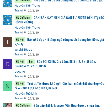
Mở Bán Siêu Dự Án Long Phước 1000m2 Vị trí đẹp.
Hồ Chí Minh
Nguyễn Tiến Trung
Trả lời
0
27/3/19
CẦN BÁN ĐẤT NỀN GIÁ ĐẦU TƯ 750TR ĐẾN 1Tỷ (SỔ
Hồ Chí Minh
HỒNG RIÊNG)
Nguyễn Tiến Trung
Trả lời
0
27/3/19
Bán nhà đẹp 4,5 tầng, ngõ rông cách đường lớn 50m, giá
Hà Nội
2,58 tỷ
vuich888bds
Trả lời
0
27/3/19
Bán Đất Cổ Bi, Gia Lâm, 38,5 m2, 2 mặt tiền,
Hà Nội
Bán
D
Đường ô tô, chỉ 1,185 tỉ
ducthien
Trả lời
0
27/3/19
Trời ơi,Tin được không!!! Cần bán mảnh đất vừa đẹp,vừa
Hà Nội
N
rẻ ở Phúc Lợi,Long Biên,Hà Nội .
Nguyễn Tuệ Linh
Trả lời
0
27/3/19
Bán gấp đất 1/ Nguyễn Văn Bứa đường nhựa 7m,
Hồ Chí Minh