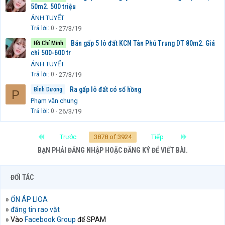
50m2. 500 triệu
ÁNH TUYẾT
Trả lời
0
27/3/19
Bán gấp 5 lô đất KCN Tân Phú Trung DT 80m2. Giá
Hồ Chí Minh
chỉ 500-600 tr
ÁNH TUYẾT
Trả lời
0
27/3/19
Ra gấp lô đất có sổ hồng
Bình Dương
P
Phạm văn chung
Trả lời
0
26/3/19
First
Last
Trước
3878 of 3924
Tiếp
BẠN PHẢI ĐĂNG NHẬP HOẶC ĐĂNG KÝ ĐỂ VIẾT BÀI.
ĐỐI TÁC
»
ỔN ÁP LIOA
»
đăng tin rao vặt
» Vào
Facebook Group
để SPAM