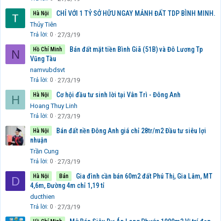
CHỈ VỚI 1 TỶ SỞ HỮU NGAY MẢNH ĐẤT TDP BÌNH MINH.
Hà Nội
Thủy Tiên
Trả lời
0
27/3/19
Bán đất mặt tiền Bình Giã (51B) và Đô Lương Tp
Hồ Chí Minh
N
Vũng Tàu
namvubdsvt
Trả lời
0
27/3/19
Cơ hội đầu tư sinh lời tại Vân Trì - Đông Anh
Hà Nội
H
Hoang Thuy Linh
Trả lời
0
27/3/19
Bán đất nền Đông Anh giá chỉ 28tr/m2 Đầu tư siêu lợi
Hà Nội
nhuận
Trần Cung
Trả lời
0
27/3/19
Gia đình cần bán 60m2 đất Phú Thị, Gia Lâm, MT
Hà Nội
Bán
D
4,6m, Đường 4m chỉ 1,19 tỉ
ducthien
Trả lời
0
27/3/19