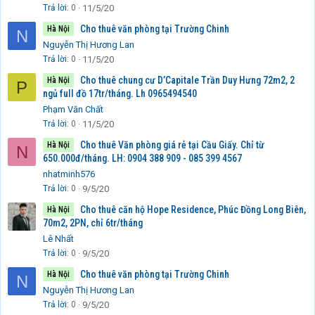
Trả lời
0
11/5/20
Cho thuê văn phòng tại Trường Chinh
Hà Nội
N
Nguyễn Thị Hương Lan
Trả lời
0
11/5/20
Cho thuê chung cư D’Capitale Trần Duy Hưng 72m2, 2
Hà Nội
P
ngủ full đồ 17tr/tháng. Lh 0965494540
Phạm Văn Chất
Trả lời
0
11/5/20
Cho thuê Văn phòng giá rẻ tại Cầu Giấy. Chỉ từ
Hà Nội
N
650.000đ/tháng. LH: 0904 388 909 - 085 399 4567
nhatminh576
Trả lời
0
9/5/20
Cho thuê căn hộ Hope Residence, Phúc Đồng Long Biên,
Hà Nội
70m2, 2PN, chỉ 6tr/tháng
Lê Nhất
Trả lời
0
9/5/20
Cho thuê văn phòng tại Trường Chinh
Hà Nội
N
Nguyễn Thị Hương Lan
Trả lời
0
9/5/20