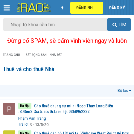
ĐĂNG NHẬP
ĐĂNG KÝ
TÌM
Đừng cố SPAM, sẽ cấm vĩnh viễn ngay và luôn
TRANG CHỦ
BẤT ĐỘNG SẢN - NHÀ ĐẤT
Thuê và cho thuê Nhà
Bộ lọc
Cho thuê chung cư mi ni Ngọc Thụy Long Biên
Hà Nội
P
.S:45m2.Giá:5.5tr/th.Liên hệ: 0368962222
Phạm Văn Tráng
Trả lời
0
13/5/20
Cho thuê căn hộ 131m2 tại Vinhome West Point Đỗ Đức
Hà Nội