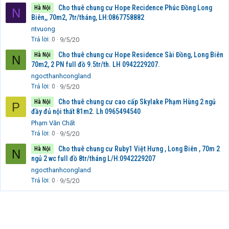
Cho thuê chung cư Hope Recidence Phúc Đồng Long
Hà Nội
N
Biên,, 70m2, 7tr/tháng, LH:0867758882
ntvuong
Trả lời
0
9/5/20
Cho thuê chung cư Hope Residence Sài Đồng, Long Biên
Hà Nội
N
70m2, 2 PN full đồ 9.5tr/th. LH 0942229207.
ngocthanhcongland
Trả lời
0
9/5/20
Cho thuê chung cư cao cấp Skylake Phạm Hùng 2 ngủ
Hà Nội
P
đầy đủ nội thất 81m2. Lh 0965494540
Phạm Văn Chất
Trả lời
0
9/5/20
Cho thuê chung cư Ruby1 Việt Hưng , Long Biên , 70m 2
Hà Nội
N
ngủ 2 wc full đồ 8tr/tháng L/H:0942229207
ngocthanhcongland
Trả lời
0
9/5/20