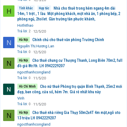
Nhà cho thuê trong hẽm ngang 4m dài
Tỉnh khác
Hợp tác
H
14m, 1 trệt., 1 lầu. Một phòng khách, một nhà ăn, 1 phòng bếp, 2
phòng ngủ, 2toilet. Gần trường tân phước khánh,
Hothithao
Trả lời
2
12/5/20
Chính chủ cho thuê văn phòng Trường Chinh
Hà Nội
N
Nguyễn Thị Hương Lan
Trả lời
0
12/5/20
Cho thuê chung cư Thượng Thanh, Long Biên 70m2, full
Hà Nội
N
đồ giá 8tr/th. LH 0942229207
ngocthanhcongland
Trả lời
0
11/5/20
Cho nữ thuê Phòng trọ quận Bình Thạnh, 25m2 mới
Hồ Chí Minh
đẹp, ban công, cửa sổ, hẻm 7m. Giá rẻ nhất khu này
Vinh
Trả lời
0
11/5/20
Cho thuê nhà riêng Gia Thụy 50m2x4T 4m mặt,ngõ oto
Hà Nội
N
13 triệu LH 0942229207
ngocthanhcongland