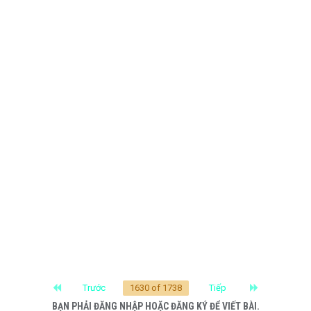
First
Last
Trước
1630 of 1738
Tiếp
BẠN PHẢI ĐĂNG NHẬP HOẶC ĐĂNG KÝ ĐỂ VIẾT BÀI.