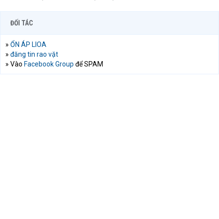
ĐỐI TÁC
»
ỔN ÁP LIOA
»
đăng tin rao vặt
» Vào
Facebook Group
để SPAM