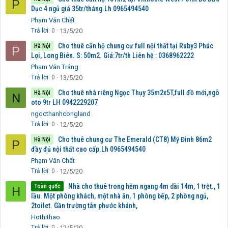
P
Dục 4 ngủ giá 35tr/tháng.Lh 0965494540
Phạm Văn Chất
Trả lời
0
13/5/20
Cho thuê căn hộ chung cư full nội thất tại Ruby3 Phúc
Hà Nội
P
Lợi, Long Biên. S: 50m2. Giá:7tr/th Liên hệ : 0368962222
Phạm Văn Tráng
Trả lời
0
13/5/20
Cho thuê nhà riêng Ngọc Thụy 35m2x5T,full đồ mới,ngõ
Hà Nội
N
oto 9tr LH 0942229207
ngocthanhcongland
Trả lời
0
12/5/20
Cho thuê chung cư The Emerald (CT8) Mỹ Đình 86m2
Hà Nội
P
đầy đủ nội thất cao cấp.Lh 0965494540
Phạm Văn Chất
Trả lời
0
12/5/20
Nhà cho thuê trong hẽm ngang 4m dài 14m, 1 trệt., 1
Toàn quốc
H
lầu. Một phòng khách, một nhà ăn, 1 phòng bếp, 2 phòng ngủ,
2toilet. Gần trường tân phước khánh,
Hothithao
Trả lời
0
12/5/20