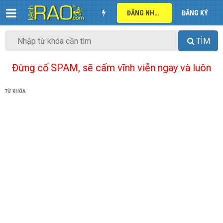
ĐĂNG NHẬP
ĐĂNG KÝ
TÌM
Đừng cố SPAM, sẽ cấm vĩnh viễn ngay và luôn
TỪ KHÓA