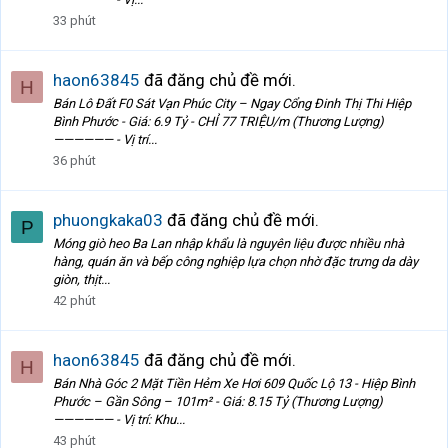
33 phút
haon63845
đã đăng chủ đề mới.
H
Bán Lô Đất F0 Sát Vạn Phúc City – Ngay Cổng Đinh Thị Thi Hiệp
Bình Phước - Giá: 6.9 Tỷ - CHỈ 77 TRIỆU/m (Thương Lượng)
—————— - Vị trí...
36 phút
phuongkaka03
đã đăng chủ đề mới.
P
Móng giò heo Ba Lan nhập khẩu là nguyên liệu được nhiều nhà
hàng, quán ăn và bếp công nghiệp lựa chọn nhờ đặc trưng da dày
giòn, thịt...
42 phút
haon63845
đã đăng chủ đề mới.
H
Bán Nhà Góc 2 Mặt Tiền Hẻm Xe Hơi 609 Quốc Lộ 13 - Hiệp Bình
Phước – Gần Sông – 101m² - Giá: 8.15 Tỷ (Thương Lượng)
—————— - Vị trí: Khu...
43 phút