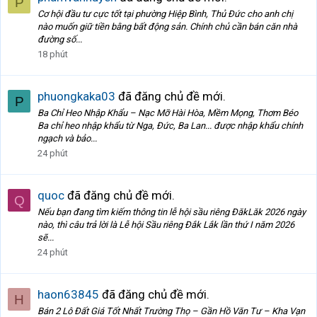
P
Cơ hội đầu tư cực tốt tại phường Hiệp Bình, Thủ Đức cho anh chị
nào muốn giữ tiền bằng bất động sản. Chính chủ cần bán căn nhà
đường số...
18 phút
phuongkaka03
đã đăng chủ đề mới.
P
Ba Chỉ Heo Nhập Khẩu – Nạc Mỡ Hài Hòa, Mềm Mọng, Thơm Béo
Ba chỉ heo nhập khẩu từ Nga, Đức, Ba Lan... được nhập khẩu chính
ngạch và bảo...
24 phút
quoc
đã đăng chủ đề mới.
Q
Nếu bạn đang tìm kiếm thông tin lễ hội sầu riêng ĐăkLăk 2026 ngày
nào, thì câu trả lời là Lễ hội Sầu riêng Đắk Lắk lần thứ I năm 2026
sẽ...
24 phút
haon63845
đã đăng chủ đề mới.
H
Bán 2 Lô Đất Giá Tốt Nhất Trường Thọ – Gần Hồ Văn Tư – Kha Vạn