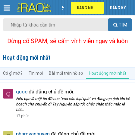
ĐĂNG NHẬP
ĐĂNG KÝ
TÌM
Đừng cố SPAM, sẽ cấm vĩnh viễn ngay và luôn
Hoạt động mới nhất
Có gì mới?
Tin mới
Bài mới trên hồ sơ
Hoạt động mới nhất
quoc
đã đăng chủ đề mới.
Q
Nếu bạn là một tín đồ của “vua các loại quả” và đang rục rịch lên kế
hoạch cho chuyến đi Tây Nguyên sắp tới, chắc chắn thắc mắc lễ
hội...
17 phút
phamvanhuyen
đã đăng chủ đề mới.