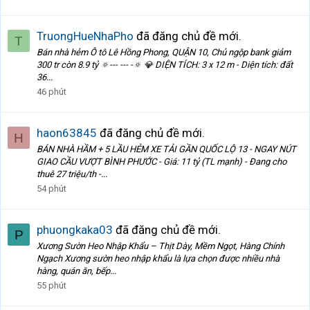
TruongHueNhaPho
đã đăng chủ đề mới.
T
Bán nhà hẻm Ô tô Lê Hồng Phong, QUẬN 10, Chủ ngộp bank giảm
300 tr còn 8.9 tỷ 🔅--- --- -🔅 💎 DIỆN TÍCH: 3 x 12 m - Diện tích: đất
36...
46 phút
haon63845
đã đăng chủ đề mới.
H
BÁN NHÀ HẦM + 5 LẦU HẺM XE TẢI GẦN QUỐC LỘ 13 - NGAY NÚT
GIAO CẦU VƯỢT BÌNH PHƯỚC - Giá: 11 tỷ (TL mạnh) - Đang cho
thuê 27 triệu/th -...
54 phút
phuongkaka03
đã đăng chủ đề mới.
P
Xương Sườn Heo Nhập Khẩu – Thịt Dày, Mềm Ngọt, Hàng Chính
Ngạch Xương sườn heo nhập khẩu là lựa chọn được nhiều nhà
hàng, quán ăn, bếp...
55 phút