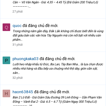
Cân – Võ Văn Ngân - Giá: 4.35 – 4.45 Tỷ (Đã Giảm 200 Triệu/Lô)
—————— -...
27 phút
quoc
đã đăng chủ đề mới.
Q
Trong những năm gần đây, Đắk Lắk không chỉ được biết đến là vùng
đất giàu bản sắc văn hóa Tây Nguyên mà còn nổi bật với nhiều sản
phẩm...
31 phút
phuongkaka03
đã đăng chủ đề mới.
P
Lưỡi heo nhập khẩu từ Đức, Ba Lan, Tây Ban Nha... là lựa chọn được
nhiều nhà hàng và đầu bếp ưa chuộng nhờ thịt dày, giòn sần sật,
săn...
32 phút
haon63845
đã đăng chủ đề mới.
H
Bán 2 Lô Đất - Giá Giảm Sâu Đường 39 Linh Đông – Gần Phạm Văn
Đồng – Vành Đai 2 - Giá: 6.5 – 6.7 Tỷ (Giảm Ngay 300 Triệu/Lô)
—————— - Vị...