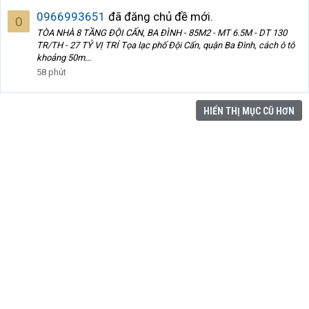
0966993651
đã đăng chủ đề mới.
0
TÒA NHÀ 8 TẦNG ĐỘI CẤN, BA ĐÌNH - 85M2 - MT 6.5M - DT 130
TR/TH - 27 TỶ VỊ TRÍ Tọa lạc phố Đội Cấn, quận Ba Đình, cách ô tô
khoảng 50m...
58 phút
HIỂN THỊ MỤC CŨ HƠN