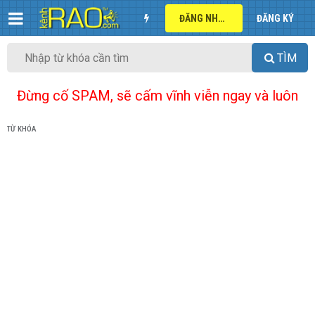
ĐĂNG NHẬP
ĐĂNG KÝ
TÌM
Đừng cố SPAM, sẽ cấm vĩnh viễn ngay và luôn
TỪ KHÓA