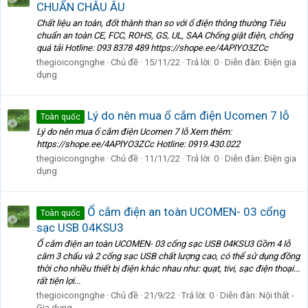
CHUẨN CHÂU ÂU
Chất liệu an toàn, đốt thành than so với ổ điện thông thường Tiêu
chuẩn an toàn CE, FCC, ROHS, GS, UL, SAA Chống giật điện, chống
quá tải Hotline: 093 8378 489 https://shope.ee/4APlYO3ZCc
thegioicongnghe
Chủ đề
15/11/22
Trả lời: 0
Diễn đàn:
Điện gia
dụng
Lý do nên mua ổ cắm điện Ucomen 7 lỗ
Toàn quốc
Lý do nên mua ổ cắm điện Ucomen 7 lỗ Xem thêm:
https://shope.ee/4APlYO3ZCc Hotline: 0919.430.022
thegioicongnghe
Chủ đề
11/11/22
Trả lời: 0
Diễn đàn:
Điện gia
dụng
Ổ cắm điện an toàn UCOMEN- 03 cổng
Toàn quốc
sạc USB 04KSU3
Ổ cắm điện an toàn UCOMEN- 03 cổng sạc USB 04KSU3 Gồm 4 lỗ
cắm 3 chấu và 2 cổng sạc USB chất lượng cao, có thể sử dụng đồng
thời cho nhiều thiết bị điện khác nhau như: quạt, tivi, sạc điện thoại...
rất tiện lợi...
thegioicongnghe
Chủ đề
21/9/22
Trả lời: 0
Diễn đàn:
Nội thất -
Gia dụng