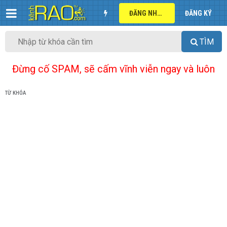
ĐĂNG NHẬP
ĐĂNG KÝ
TÌM
Đừng cố SPAM, sẽ cấm vĩnh viễn ngay và luôn
TỪ KHÓA