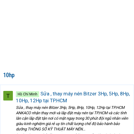
10hp
Sửa , thay máy nén Bitzer 3Hp, 5Hp, 8Hp,
Hồ Chí Minh
T
10Hp, 12Hp tại TP.HCM
Sửa , thay máy nén Bitzer 3Hp, 5Hp, 8Hp, 10Hp, 12Hp tại TP.HCM
ANKACO nhận thay mới và lắp đặt máy nén tại TP.HCM và các tỉnh
lân cận lắp đặt tận nơi có mặt ngay trong 30 phút đội ngũ nhân viên
giàu kinh nghiệm giá rẻ uy tín chất lượng chế độ bảo hành bảo
dưỡng THÔNG SỐ KỸ THUẬT MÁY NÉN...