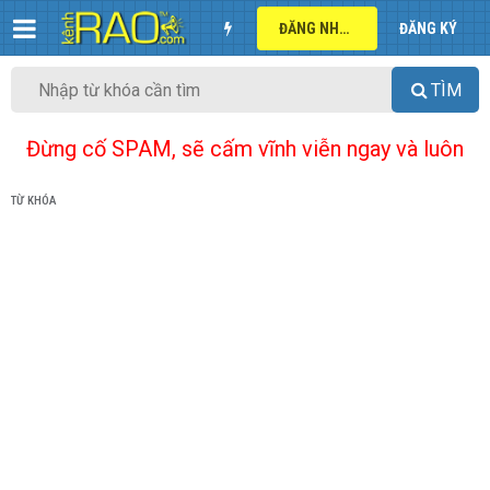
ĐĂNG NHẬP
ĐĂNG KÝ
TÌM
Đừng cố SPAM, sẽ cấm vĩnh viễn ngay và luôn
TỪ KHÓA