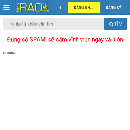
ĐĂNG NHẬP
ĐĂNG KÝ
TÌM
Đừng cố SPAM, sẽ cấm vĩnh viễn ngay và luôn
TỪ KHÓA