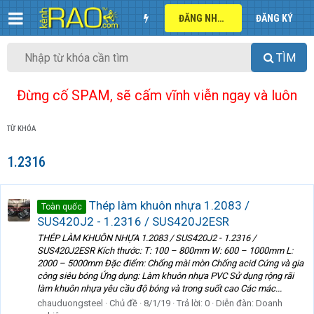
ĐĂNG NHẬP
ĐĂNG KÝ
TÌM
Đừng cố SPAM, sẽ cấm vĩnh viễn ngay và luôn
TỪ KHÓA
1.2316
Thép làm khuôn nhựa 1.2083 /
Toàn quốc
SUS420J2 - 1.2316 / SUS420J2ESR
THÉP LÀM KHUÔN NHỰA 1.2083 / SUS420J2 - 1.2316 /
SUS420J2ESR Kích thước: T: 100 – 800mm W: 600 – 1000mm L:
2000 – 5000mm Đặc điểm: Chống mài mòn Chống acid Cứng và gia
công siêu bóng Ứng dụng: Làm khuôn nhựa PVC Sử dụng rộng rãi
làm khuôn nhựa yêu cầu độ bóng và trong suốt cao Các mác...
chauduongsteel
Chủ đề
8/1/19
Trả lời: 0
Diễn đàn:
Doanh