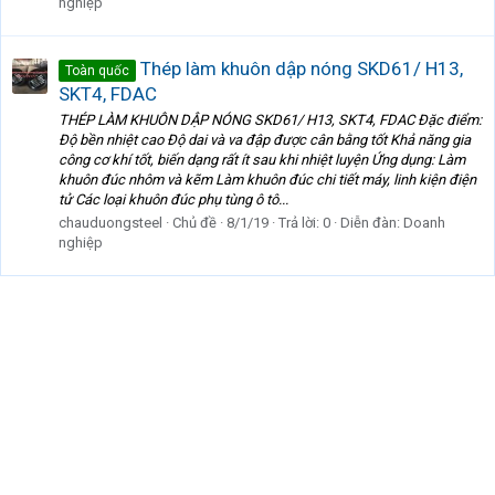
nghiệp
Thép làm khuôn dập nóng SKD61/ H13,
Toàn quốc
SKT4, FDAC
THÉP LÀM KHUÔN DẬP NÓNG SKD61/ H13, SKT4, FDAC Đặc điểm:
Độ bền nhiệt cao Độ dai và va đập được cân bằng tốt Khả năng gia
công cơ khí tốt, biến dạng rất ít sau khi nhiệt luyện Ứng dụng: Làm
khuôn đúc nhôm và kẽm Làm khuôn đúc chi tiết máy, linh kiện điện
tử Các loại khuôn đúc phụ tùng ô tô...
chauduongsteel
Chủ đề
8/1/19
Trả lời: 0
Diễn đàn:
Doanh
nghiệp