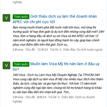
nghiệp
Giới thiệu dịch vụ làm thẻ doanh nhân
Toàn quốc
APEC với chi phí cực tốt
Bạn mong muốn khám phá đất nước mặt trời mọc, mở rộng thị
trường quốc tế hay đơn giản là du lịch đến những vùng đất mới? 24H
Visa, đơn vị hàng đầu về dịch vụ xin Visa và thẻ APEC với hơn 12
năm kinh nghiệm, là người bạn đồng hành tin cậy, giúp bạn chinh
phục mọi điểm đến trên thế giới. Dịch vụ...
24hvisa
Chủ đề
12/8/24
Trả lời: 0
Diễn đàn:
Du lịch nước ngoài
Muốn làm Visa Mỹ thì nên làm ở đâu uy
Toàn quốc
tín?
24H Visa - Dịch Vụ Làm Visa Mỹ Chuyên Nghiệp Tại TP.HCM 24H
Visa cung cấp dịch vụ làm visa đi Mỹ cho nhiều mục đích như thăm
thân, du lịch, công tác và gia hạn thị thực. Với hơn 12 năm kinh
nghiệm cùng đội ngũ tận tâm, chúng tôi hỗ trợ khách hàng từ khâu
tư vấn ban đầu đến khi nhận kết quả. Tìm...
24hvisa
Chủ đề
8/8/24
Trả lời: 0
Diễn đàn:
Dịch vụ doanh
nghiệp