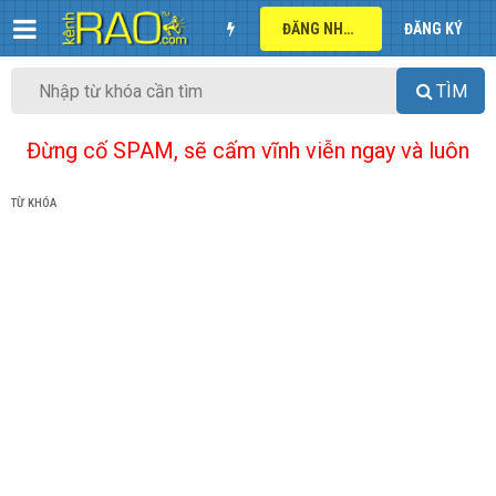
ĐĂNG NHẬP
ĐĂNG KÝ
TÌM
Đừng cố SPAM, sẽ cấm vĩnh viễn ngay và luôn
TỪ KHÓA