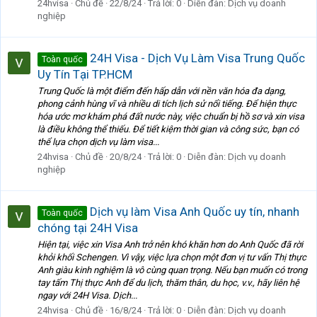
24hvisa
Chủ đề
22/8/24
Trả lời: 0
Diễn đàn:
Dịch vụ doanh
nghiệp
24H Visa - Dịch Vụ Làm Visa Trung Quốc
Toàn quốc
Uy Tín Tại TP.HCM
Trung Quốc là một điểm đến hấp dẫn với nền văn hóa đa dạng,
phong cảnh hùng vĩ và nhiều di tích lịch sử nổi tiếng. Để hiện thực
hóa ước mơ khám phá đất nước này, việc chuẩn bị hồ sơ và xin visa
là điều không thể thiếu. Để tiết kiệm thời gian và công sức, bạn có
thể lựa chọn dịch vụ làm visa...
24hvisa
Chủ đề
20/8/24
Trả lời: 0
Diễn đàn:
Dịch vụ doanh
nghiệp
Dịch vụ làm Visa Anh Quốc uy tín, nhanh
Toàn quốc
chóng tại 24H Visa
Hiện tại, việc xin Visa Anh trở nên khó khăn hơn do Anh Quốc đã rời
khỏi khối Schengen. Vì vậy, việc lựa chọn một đơn vị tư vấn Thị thực
Anh giàu kinh nghiệm là vô cùng quan trọng. Nếu bạn muốn có trong
tay tấm Thị thực Anh để du lịch, thăm thân, du học, v.v., hãy liên hệ
ngay với 24H Visa. Dịch...
24hvisa
Chủ đề
16/8/24
Trả lời: 0
Diễn đàn:
Dịch vụ doanh