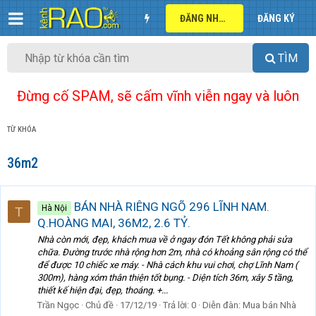
ĐĂNG NHẬP
ĐĂNG KÝ
TÌM
Đừng cố SPAM, sẽ cấm vĩnh viễn ngay và luôn
TỪ KHÓA
36m2
BÁN NHÀ RIÊNG NGÕ 296 LĨNH NAM.
Hà Nội
T
Q.HOÀNG MAI, 36M2, 2.6 TỶ.
Nhà còn mới, đẹp, khách mua về ở ngay đón Tết không phải sửa
chữa. Đường trước nhà rộng hơn 2m, nhà có khoảng sân rộng có thể
để được 10 chiếc xe máy. - Nhà cách khu vui chơi, chợ Lĩnh Nam (
300m), hàng xóm thân thiện tốt bụng. - Diện tích 36m, xây 5 tầng,
thiết kế hiện đại, đẹp, thoáng. +...
Trần Ngọc
Chủ đề
17/12/19
Trả lời: 0
Diễn đàn:
Mua bán Nhà