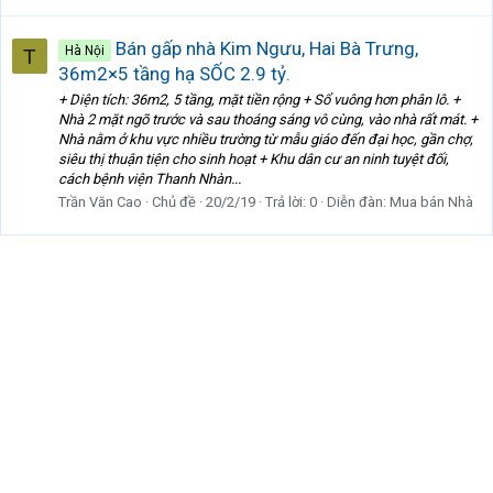
Bán gấp nhà Kim Ngưu, Hai Bà Trưng,
Hà Nội
T
36m2×5 tầng hạ SỐC 2.9 tỷ.
+ Diện tích: 36m2, 5 tầng, mặt tiền rộng + Sổ vuông hơn phân lô. +
Nhà 2 mặt ngõ trước và sau thoáng sáng vô cùng, vào nhà rất mát. +
Nhà nằm ở khu vực nhiều trường từ mẫu giáo đến đại học, gần chợ,
siêu thị thuận tiện cho sinh hoạt + Khu dân cư an ninh tuyệt đối,
cách bệnh viện Thanh Nhàn...
Trần Văn Cao
Chủ đề
20/2/19
Trả lời: 0
Diễn đàn:
Mua bán Nhà