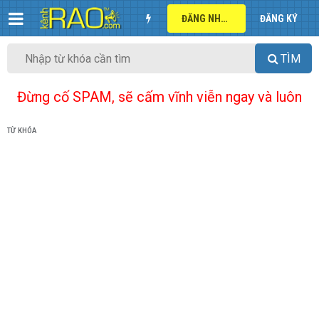
ĐĂNG NHẬP
ĐĂNG KÝ
TÌM
Đừng cố SPAM, sẽ cấm vĩnh viễn ngay và luôn
TỪ KHÓA