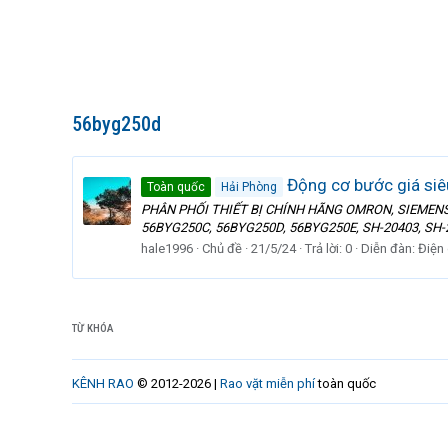
56byg250d
Động cơ bước giá siê
Toàn quốc
Hải Phòng
PHÂN PHỐI THIẾT BỊ CHÍNH HÃNG OMRON, SIEMENS, M
56BYG250C, 56BYG250D, 56BYG250E, SH-20403, SH-20
hale1996
Chủ đề
21/5/24
Trả lời: 0
Diễn đàn:
Điện
TỪ KHÓA
KÊNH RAO
© 2012-2026 |
Rao vặt miễn phí
toàn quốc