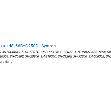
u ưu đãi 56BYG250D | Syntron
ITSUBISHI, FUJI, FESTO, SMC, KEYENCE, LENZE, AUTONICS, ABB, IXSY, SIM
504, SH-20803, SH-20806, SH-21006C, SH-22206, SH-32206, SH-50806B, SH5
 gia dụng