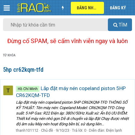
ĐĂNG NHẬP
ĐĂNG KÝ
TÌM
Đừng cố SPAM, sẽ cấm vĩnh viễn ngay và luôn
TỪ KHÓA
5hp cr62kqm-tfd
Lắp đặt máy nén copeland piston 5HP
Hồ Chí Minh
T
CR62KQM-TFD
Lắp đặt máy nén copeland piston 5HP CR62KQM-TFD THÔNG SỐ
KỸ THUẬT: Tên máy nén: Copeland Model: CR62KQM-TFD Công
suất: 5 HP Gas: R22 Điện áp: 380V/50Hz Xuất xứ: Ấn Độ ƯU ĐIỂM:
Thiết kế máy nén nhỏ gọn Dễ di chuyển và lắp đặt Chạy được nhiệt
độ âm sâu Máy nén hoạt động bền bỉ, sử dụng liên...
thanh101112
Chủ đề
9/10/23
Trả lời: 0
Diễn đàn:
Điện lạnh