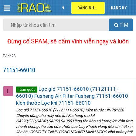
ĐĂNG NHẬP
ĐĂNG KÝ
TÌM
Đừng cố SPAM, sẽ cấm vĩnh viễn ngay và luôn
TỪ KHÓA
71151-66010
Lọc gió 71151-66010 (71121111-
Toàn quốc
L
66010) Fusheng Air Filter Fusheng 71151-66010
kích thước Lọc khí 71151-66010
Lọc gió 71151-66010 (71121111-66010) Kích thước : Φ178*220
Chuyên dùng cho máy nén khí Fusheng model
SA220/230,SA340,SA350,SA360 Hàng tồn kho số lượng lớn đáp ứng
nhanh chóng nhu cầu sửa chữa của Quý Khách Hàng Mọi chi tiết xin
liên hệ : CÔNG TY TNHH CÔNG NGHIỆP MINH NGỌC Nhà phân phối