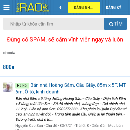
ĐĂNG NHẬP
ĐĂNG KÝ
TÌM
Đừng cố SPAM, sẽ cấm vĩnh viễn ngay và luôn
TỪ KHÓA
800a
Bán nhà Hoàng Sâm, Cầu Giấy, 85m x 5T, MT
Hà Nội
6m, Ô tô, kinh doanh
Bán nhà 85m x 5 tầng đường Hoàng Sâm - Cầu Giấy. - Diện tích 85m
x 5 tầng, mặt tiền 5m. - Sổ đỏ chính chủ, vuông đẹp. - Giá chính chủ
11.2 tỷ - Liên hệ anh Sơn: 0902556333 - Khu phân lô Quân Đội dân trí
cao, an ninh tuyệt đối. - Trung tâm quận Cầu Giấy, đi lại thuận tiện. -
Đường trước nhà ô tô...
Nguyễn Cao Sơn
Chủ đề
30/7/21
Trả lời: 0
Diễn đàn:
Mua bán