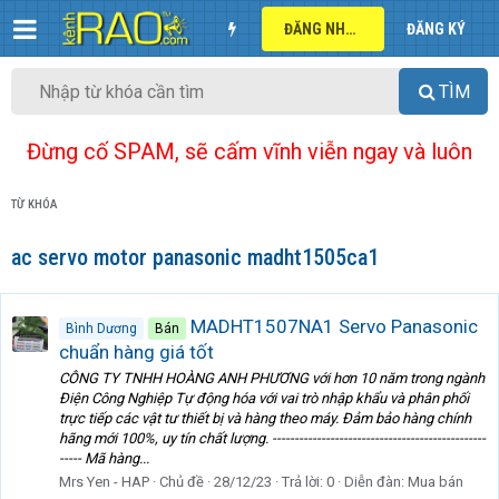
ĐĂNG NHẬP
ĐĂNG KÝ
TÌM
Đừng cố SPAM, sẽ cấm vĩnh viễn ngay và luôn
TỪ KHÓA
ac servo motor panasonic madht1505ca1
MADHT1507NA1 Servo Panasonic
Bình Dương
Bán
chuẩn hàng giá tốt
CÔNG TY TNHH HOÀNG ANH PHƯƠNG với hơn 10 năm trong ngành
Điện Công Nghiệp Tự động hóa với vai trò nhập khẩu và phân phối
trực tiếp các vật tư thiết bị và hàng theo máy. Đảm bảo hàng chính
hãng mới 100%, uy tín chất lượng. ------------------------------------------------
----- Mã hàng...
Mrs Yen - HAP
Chủ đề
28/12/23
Trả lời: 0
Diễn đàn:
Mua bán