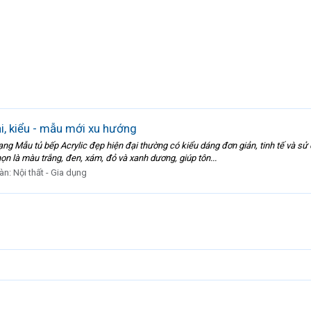
i, kiểu - mẫu mới xu hướng
ng Mẫu tủ bếp Acrylic đẹp hiện đại thường có kiểu dáng đơn giản, tinh tế và s
n là màu trắng, đen, xám, đỏ và xanh dương, giúp tôn...
àn:
Nội thất - Gia dụng