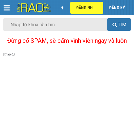
ĐĂNG NHẬP
ĐĂNG KÝ
TÌM
Đừng cố SPAM, sẽ cấm vĩnh viễn ngay và luôn
TỪ KHÓA