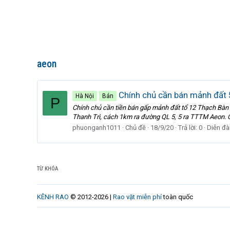
aeon
Chính chủ cần bán mảnh đất 
Hà Nội
Bán
P
Chính chủ cần tiền bán gấp mảnh đất tổ 12 Thạch Bàn
Thanh Trì, cách 1km ra đường QL 5, 5 ra TTTM Aeon. 
phuonganh1011
Chủ đề
18/9/20
Trả lời: 0
Diễn đà
TỪ KHÓA
KÊNH RAO
© 2012-2026 |
Rao vặt miễn phí
toàn quốc