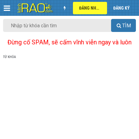
ĐĂNG NHẬP
ĐĂNG KÝ
TÌM
Đừng cố SPAM, sẽ cấm vĩnh viễn ngay và luôn
TỪ KHÓA