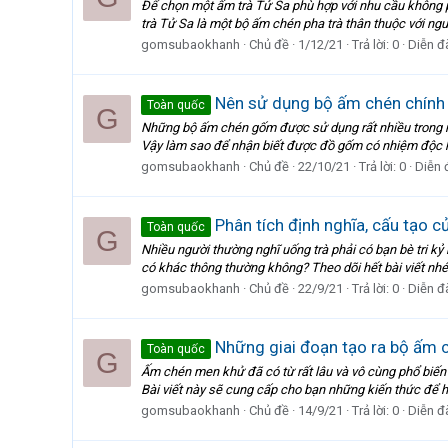
Để chọn một ấm trà Tử Sa phù hợp với nhu cầu không ph
trà Tử Sa là một bộ ấm chén pha trà thân thuộc với ngườ
gomsubaokhanh
Chủ đề
1/12/21
Trả lời: 0
Diễn đ
Nên sử dụng bộ ấm chén chính 
Toàn quốc
G
Những bộ ấm chén gốm được sử dụng rất nhiều trong nhà
Vậy làm sao để nhận biết được đồ gốm có nhiệm độc h
gomsubaokhanh
Chủ đề
22/10/21
Trả lời: 0
Diễn 
Phân tích định nghĩa, cấu tạo 
Toàn quốc
G
Nhiều người thường nghĩ uống trà phải có bạn bè tri kỷ 
có khác thông thường không? Theo dõi hết bài viết nhé! 
gomsubaokhanh
Chủ đề
22/9/21
Trả lời: 0
Diễn đ
Những giai đoạn tạo ra bộ ấm 
Toàn quốc
G
Ấm chén men khử đã có từ rất lâu và vô cùng phổ biến
Bài viết này sẽ cung cấp cho bạn những kiến thức để h
gomsubaokhanh
Chủ đề
14/9/21
Trả lời: 0
Diễn đ