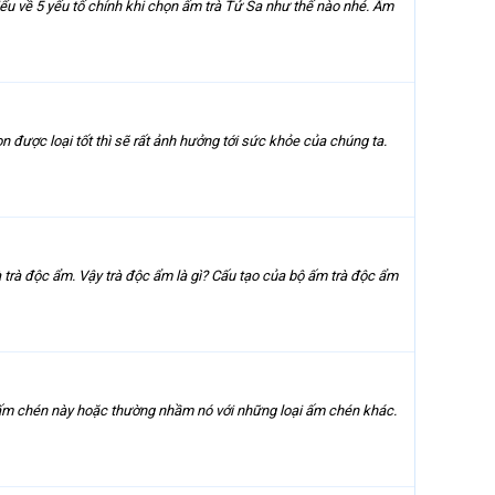
iểu về 5 yếu tố chính khi chọn ấm trà Tử Sa như thế nào nhé. Ấm
được loại tốt thì sẽ rất ảnh hưởng tới sức khỏe của chúng ta.
là trà độc ẩm. Vậy trà độc ẩm là gì? Cấu tạo của bộ ấm trà độc ẩm
g ấm chén này hoặc thường nhầm nó với những loại ấm chén khác.