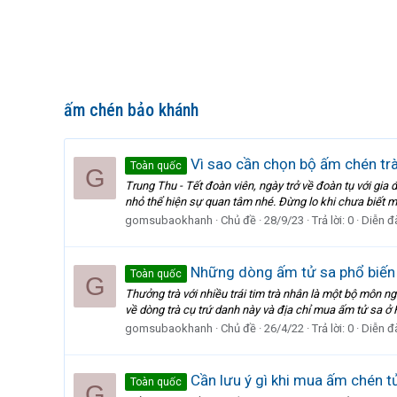
ấm chén bảo khánh
Vì sao cần chọn bộ ấm chén tr
Toàn quốc
G
Trung Thu - Tết đoàn viên, ngày trở về đoàn tụ với gi
nhỏ thể hiện sự quan tâm nhé. Đừng lo khi chưa biết mua
gomsubaokhanh
Chủ đề
28/9/23
Trả lời: 0
Diễn đ
Những dòng ấm tử sa phổ biến 
Toàn quốc
G
Thưởng trà với nhiều trái tim trà nhân là một bộ môn ng
về dòng trà cụ trứ danh này và địa chỉ mua ấm tử sa ở H
gomsubaokhanh
Chủ đề
26/4/22
Trả lời: 0
Diễn đ
Cần lưu ý gì khi mua ấm chén t
Toàn quốc
G