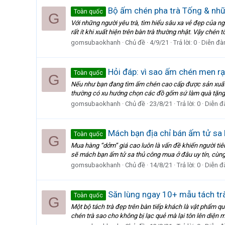
Bộ ấm chén pha trà Tống & nhữ
Toàn quốc
G
Với những người yêu trà, tìm hiểu sâu xa vẻ đẹp của ng
rất ít khi xuất hiện trên bàn trà thường nhật. Vậy chén 
gomsubaokhanh
Chủ đề
4/9/21
Trả lời: 0
Diễn đà
Hỏi đáp: vì sao ấm chén men rạ
Toàn quốc
G
Nếu như bạn đang tìm ấm chén cao cấp được sản xuất 
thường có xu hướng chọn các đồ gốm sứ làm quà tặng ch
gomsubaokhanh
Chủ đề
23/8/21
Trả lời: 0
Diễn đ
Mách bạn địa chỉ bán ấm tử sa 
Toàn quốc
G
Mua hàng “dởm” giá cao luôn là vấn đề khiến người tiêu
sẽ mách bạn ấm tử sa thủ công mua ở đâu uy tín, cùn
gomsubaokhanh
Chủ đề
14/8/21
Trả lời: 0
Diễn đ
Săn lùng ngay 10+ mẫu tách tr
Toàn quốc
G
Một bộ tách trà đẹp trên bàn tiếp khách là vật phẩm 
chén trà sao cho không bị lạc quẻ mà lại tôn lên diện m