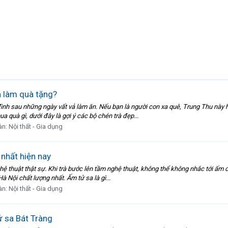
à làm quà tặng?
a đình sau những ngày vất vả làm ăn. Nếu bạn là người con xa quê, Trung Thu n
 quà gì, dưới đây là gợi ý các bộ chén trà đẹp...
àn:
Nội thất - Gia dụng
nhất hiện nay
hệ thuật thật sự. Khi trà bước lên tầm nghệ thuật, không thể không nhắc tới ấm c
à Nội chất lượng nhất. Ấm tử sa là gì...
àn:
Nội thất - Gia dụng
ử sa Bát Tràng