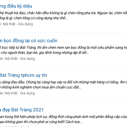
ng điều kỳ diệu
hệ thuật trà đạo, chắc hẳn đều không lạ gì chén tống pha trà. Ngược lại, chén t
tống là gì, chén tống có công dụng như thế...
n:
Nội thất - Gia dụng
n bọc đồng lại có sức cuốn
trực tiếp từ Bát Tràng, thì ấm chén men rạn bọc đồng là một siêu phẩm sang 
o người thân, bạn bè, gia đình trong những dịp lễ tết...
àn:
Nội thất - Gia dụng
Bát Tràng tphcm uy tín
 dùng đau đầu. Chúng lại càng hay xảy ra đối với những mặt hàng có tiếng. Ấm tử 
g những kinh nghiệm chọn mua ấm chuẩn cực đắt...
àn:
Nội thất - Gia dụng
à đẹp Bát Tràng 2021
quan trọng thể hiện phép lịch sự, đồng thời cũng phản ánh một phần đẳng cấp c
ạo không gian thì chưa phải ai cũng biết! Cách lựa...