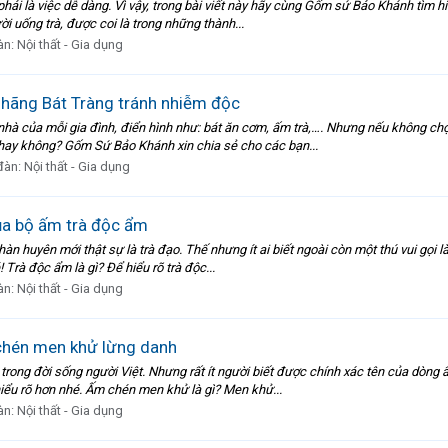
ải là việc dễ dàng. Vì vậy, trong bài viết này hãy cùng Gốm sứ Bảo Khánh tìm h
i uống trà, được coi là trong những thành...
àn:
Nội thất - Gia dụng
hãng Bát Tràng tránh nhiễm độc
 của mỗi gia đình, điển hình như: bát ăn cơm, ấm trà,…. Nhưng nếu không chọn 
ay không? Gốm Sứ Bảo Khánh xin chia sẻ cho các bạn...
đàn:
Nội thất - Gia dụng
của bộ ấm trà độc ẩm
hàn huyên mới thật sự là trà đạo. Thế nhưng ít ai biết ngoài còn một thú vui gọi 
Trà độc ẩm là gì? Để hiểu rõ trà độc...
àn:
Nội thất - Gia dụng
chén men khử lừng danh
 trong đời sống người Việt. Nhưng rất ít người biết được chính xác tên của dòn
iểu rõ hơn nhé. Ấm chén men khử là gì? Men khử...
àn:
Nội thất - Gia dụng