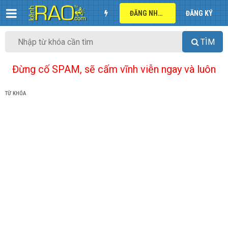
ĐĂNG NHẬP
ĐĂNG KÝ
TÌM
Đừng cố SPAM, sẽ cấm vĩnh viễn ngay và luôn
TỪ KHÓA