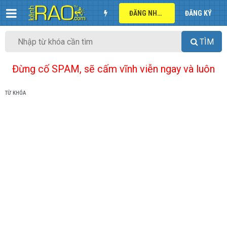
ĐĂNG NHẬP
ĐĂNG KÝ
TÌM
Đừng cố SPAM, sẽ cấm vĩnh viễn ngay và luôn
TỪ KHÓA