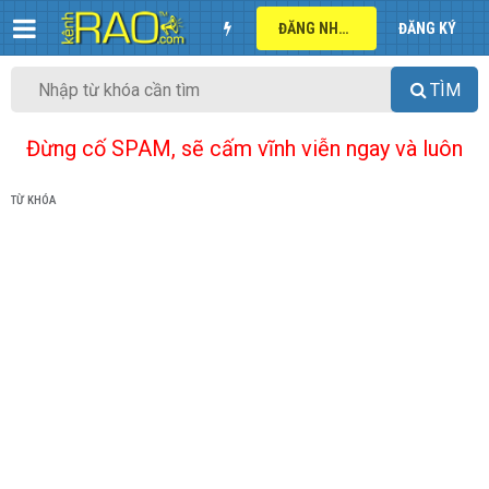
ĐĂNG NHẬP
ĐĂNG KÝ
TÌM
Đừng cố SPAM, sẽ cấm vĩnh viễn ngay và luôn
TỪ KHÓA