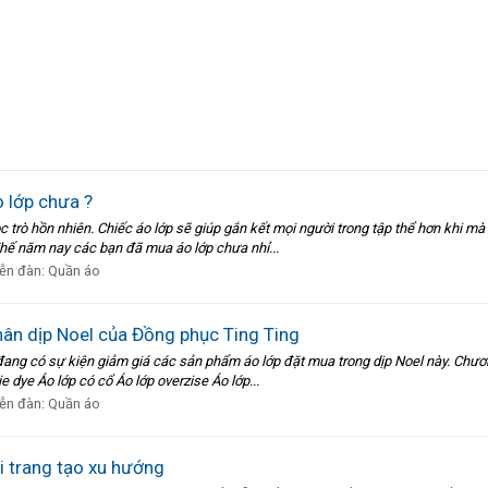
o lớp chưa ?
 học trò hồn nhiên. Chiếc áo lớp sẽ giúp gắn kết mọi người trong tập thể hơn khi
Thế năm nay các bạn đã mua áo lớp chưa nhỉ...
ễn đàn:
Quần áo
ân dịp Noel của Đồng phục Ting Ting
 đang có sự kiện giảm giá các sản phẩm áo lớp đặt mua trong dịp Noel này. Chương
 dye Áo lớp có cổ Áo lớp overzise Áo lớp...
ễn đàn:
Quần áo
i trang tạo xu hướng