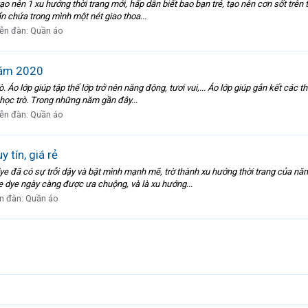
ạo nên 1 xu hướng thời trang mới, hấp dẫn biết bao bạn trẻ, tạo nên cơn sốt trên
n chứa trong mình một nét giao thoa...
ễn đàn:
Quần áo
năm 2020
ò. Áo lớp giúp tập thể lớp trở nên năng động, tươi vui,... Áo lớp giúp gắn kết các 
 học trò. Trong những năm gần đây...
ễn đàn:
Quần áo
 tín, giá rẻ
ye đã có sự trỗi dậy và bật mình mạnh mẽ, trờ thành xu hướng thời trang của nă
tie dye ngày càng được ưa chuộng, và là xu hướng...
n đàn:
Quần áo