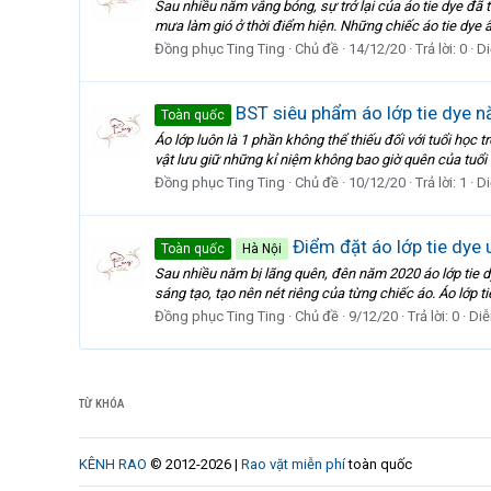
Sau nhiều năm vắng bóng, sự trở lại của áo tie dye đã t
mưa làm gió ở thời điểm hiện. Những chiếc áo tie dye ẩ
Đồng phục Ting Ting
Chủ đề
14/12/20
Trả lời: 0
Di
BST siêu phẩm áo lớp tie dye 
Toàn quốc
Áo lớp luôn là 1 phần không thể thiếu đối với tuổi học tr
vật lưu giữ những kỉ niệm không bao giờ quên của tuổi
Đồng phục Ting Ting
Chủ đề
10/12/20
Trả lời: 1
Di
Điểm đặt áo lớp tie dye uy
Toàn quốc
Hà Nội
Sau nhiều năm bị lãng quên, đên năm 2020 áo lớp tie d
sáng tạo, tạo nên nét riêng của từng chiếc áo. Áo lớp 
Đồng phục Ting Ting
Chủ đề
9/12/20
Trả lời: 0
Diễ
TỪ KHÓA
KÊNH RAO
© 2012-2026 |
Rao vặt miễn phí
toàn quốc