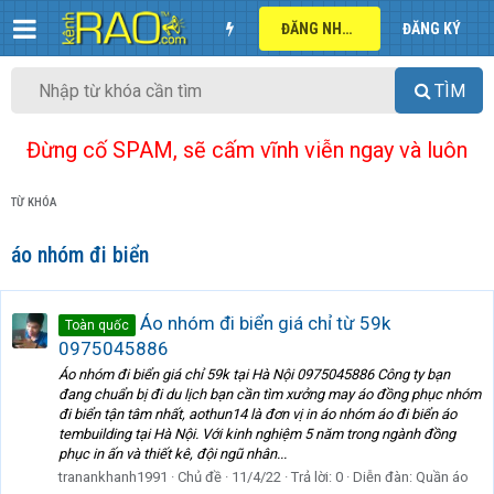
ĐĂNG NHẬP
ĐĂNG KÝ
TÌM
Đừng cố SPAM, sẽ cấm vĩnh viễn ngay và luôn
TỪ KHÓA
áo nhóm đi biển
Áo nhóm đi biển giá chỉ từ 59k
Toàn quốc
0975045886
Áo nhóm đi biển giá chỉ 59k tại Hà Nội 0975045886 Công ty bạn
đang chuẩn bị đi du lịch bạn cần tìm xưởng may áo đồng phục nhóm
đi biển tận tâm nhất, aothun14 là đơn vị in áo nhóm áo đi biển áo
tembuilding tại Hà Nội. Với kinh nghiệm 5 năm trong ngành đồng
phục in ấn và thiết kê, đội ngũ nhân...
tranankhanh1991
Chủ đề
11/4/22
Trả lời: 0
Diễn đàn:
Quần áo